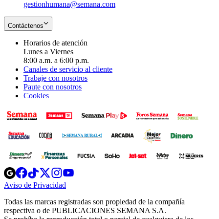
gestionhumana@semana.com
Contáctenos
Horarios de atención
Lunes a Viernes
8:00 a.m. a 6:00 p.m.
Canales de servicio al cliente
Trabaje con nosotros
Paute con nosotros
Cookies
Opens
Opens
Opens
Opens
Opens
in
in
in
in
in
Aviso de Privacidad
Opens
new
new
new
new
new
in
window
window
window
window
window
Todas las marcas registradas son propiedad de la compañía
new
respectiva o de PUBLICACIONES SEMANA S.A.
window