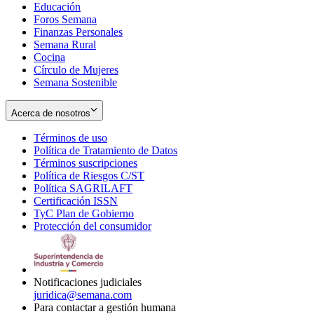
Educación
window
new
Foros Semana
window
Finanzas Personales
Semana Rural
Cocina
Círculo de Mujeres
Semana Sostenible
Acerca de nosotros
Términos de uso
Opens
Política de Tratamiento de Datos
in
Opens
Términos suscripciones
new
Opens
in
Política de Riesgos C/ST
window
in
Opens
new
Política SAGRILAFT
Opens
new
in
window
Certificación ISSN
Opens
in
window
new
TyC Plan de Gobierno
in
new
Opens
window
Protección del consumidor
new
window
in
Opens
window
new
in
window
new
window
Notificaciones judiciales
juridica@semana.com
Para contactar a gestión humana