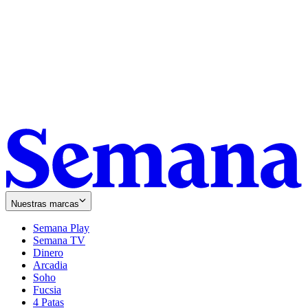
Nuestras marcas
Semana Play
Semana TV
Dinero
Arcadia
Soho
Opens
Fucsia
in
Opens
4 Patas
new
in