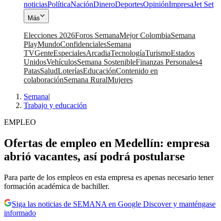
noticias
Política
Nación
Dinero
Deportes
Opinión
Impresa
Jet Set
Más
Elecciones 2026
Foros Semana
Mejor Colombia
Semana
Play
Mundo
Confidenciales
Semana
TV
Gente
Especiales
Arcadia
Tecnología
Turismo
Estados
Unidos
Vehículos
Semana Sostenible
Finanzas Personales
4
Patas
Salud
Loterías
Educación
Contenido en
colaboración
Semana Rural
Mujeres
Semana
|
Trabajo y educación
EMPLEO
Ofertas de empleo en Medellín: empresa
abrió vacantes, así podrá postularse
Para parte de los empleos en esta empresa es apenas necesario tener
formación académica de bachiller.
Siga las noticias de SEMANA en Google Discover y manténgase
informado