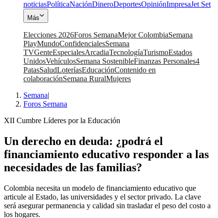
noticias
Política
Nación
Dinero
Deportes
Opinión
Impresa
Jet Set
Más
Elecciones 2026
Foros Semana
Mejor Colombia
Semana
Play
Mundo
Confidenciales
Semana
TV
Gente
Especiales
Arcadia
Tecnología
Turismo
Estados
Unidos
Vehículos
Semana Sostenible
Finanzas Personales
4
Patas
Salud
Loterías
Educación
Contenido en
colaboración
Semana Rural
Mujeres
Semana
|
Foros Semana
XII Cumbre Líderes por la Educación
Un derecho en deuda: ¿podrá el
financiamiento educativo responder a las
necesidades de las familias?
Colombia necesita un modelo de financiamiento educativo que
articule al Estado, las universidades y el sector privado. La clave
será asegurar permanencia y calidad sin trasladar el peso del costo a
los hogares.