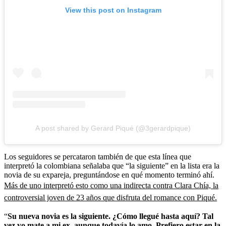
View this post on Instagram
A post shared by Gerard Piqué (@3gerardpique)
Los seguidores se percataron también de que esta línea que
interpretó la colombiana señalaba que “la siguiente” en la lista era la
novia de su expareja, preguntándose en qué momento terminó ahí.
Más de uno interpretó esto como una indirecta contra Clara Chía, la
controversial joven de 23 años que disfruta del romance con Piqué.
“
Su nueva novia es la siguiente. ¿Cómo llegué hasta aquí? Tal
vez yo mate a mi ex, aunque todavía lo amo. Prefiero estar en la