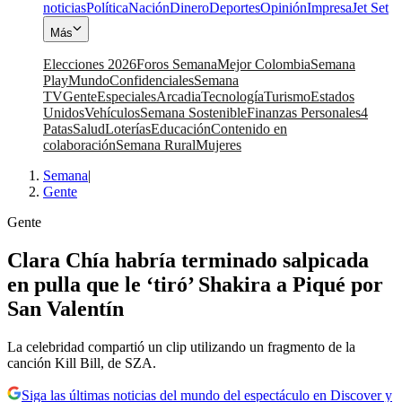
noticias
Política
Nación
Dinero
Deportes
Opinión
Impresa
Jet Set
Más
Elecciones 2026
Foros Semana
Mejor Colombia
Semana
Play
Mundo
Confidenciales
Semana
TV
Gente
Especiales
Arcadia
Tecnología
Turismo
Estados
Unidos
Vehículos
Semana Sostenible
Finanzas Personales
4
Patas
Salud
Loterías
Educación
Contenido en
colaboración
Semana Rural
Mujeres
Semana
|
Gente
Gente
Clara Chía habría terminado salpicada
en pulla que le ‘tiró’ Shakira a Piqué por
San Valentín
La celebridad compartió un clip utilizando un fragmento de la
canción Kill Bill, de SZA.
Siga las últimas noticias del mundo del espectáculo en Discover y