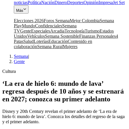
noticias
Política
Nación
Dinero
Deportes
Opinión
Impresa
Jet Set
Más
Elecciones 2026
Foros Semana
Mejor Colombia
Semana
Play
Mundo
Confidenciales
Semana
TV
Gente
Especiales
Arcadia
Tecnología
Turismo
Estados
Unidos
Vehículos
Semana Sostenible
Finanzas Personales
4
Patas
Salud
Loterías
Educación
Contenido en
colaboración
Semana Rural
Mujeres
Semana
|
Gente
Cultura
‘La era de hielo 6: mundo de lava’
regresa después de 10 años y se estrenará
en 2027; conozca su primer adelanto
Disney y 20th Century revelan el primer adelanto de ‘La era de
hielo 6: mundo de lava’. Conozca los detalles del regreso de la saga
y el primer adelanto.