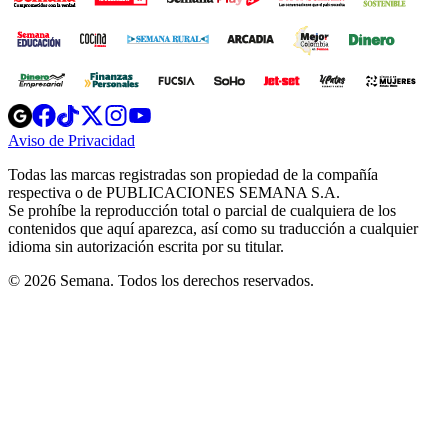
Opens
Opens
Opens
Opens
Opens
in
in
in
in
in
Aviso de Privacidad
Opens
new
new
new
new
new
in
window
window
window
window
window
Todas las marcas registradas son propiedad de la compañía
new
respectiva o de PUBLICACIONES SEMANA S.A.
window
Se prohíbe la reproducción total o parcial de cualquiera de los
contenidos que aquí aparezca, así como su traducción a cualquier
idioma sin autorización escrita por su titular.
© 2026 Semana. Todos los derechos reservados.