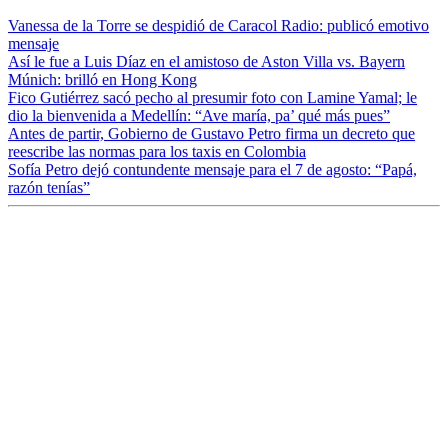
Vanessa de la Torre se despidió de Caracol Radio: publicó emotivo
mensaje
Así le fue a Luis Díaz en el amistoso de Aston Villa vs. Bayern
Múnich: brilló en Hong Kong
Fico Gutiérrez sacó pecho al presumir foto con Lamine Yamal; le
dio la bienvenida a Medellín: “Ave maría, pa’ qué más pues”
Antes de partir, Gobierno de Gustavo Petro firma un decreto que
reescribe las normas para los taxis en Colombia
Sofía Petro dejó contundente mensaje para el 7 de agosto: “Papá,
razón tenías”