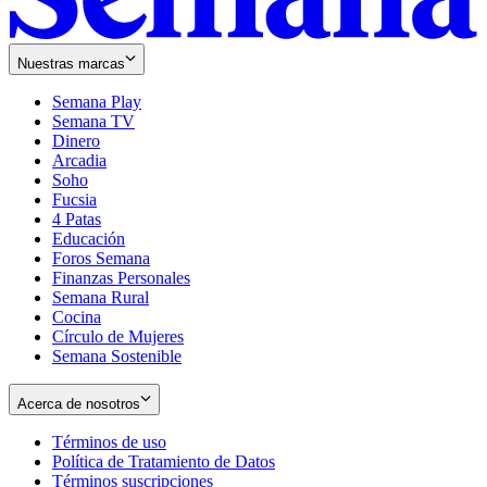
Nuestras marcas
Semana Play
Semana TV
Dinero
Arcadia
Soho
Opens
Fucsia
in
Opens
4 Patas
new
in
Educación
window
new
Foros Semana
window
Finanzas Personales
Semana Rural
Cocina
Círculo de Mujeres
Semana Sostenible
Acerca de nosotros
Términos de uso
Opens
Política de Tratamiento de Datos
in
Opens
Términos suscripciones
new
Opens
in