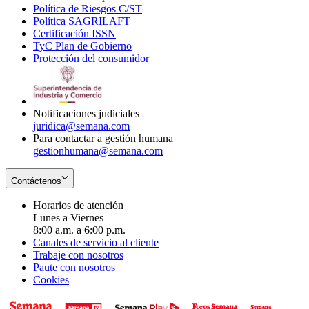
Política de Riesgos C/ST
window
in
Opens
new
Política SAGRILAFT
Opens
new
in
window
Certificación ISSN
Opens
in
window
new
TyC Plan de Gobierno
in
new
Opens
window
Protección del consumidor
new
window
in
Opens
window
new
in
window
new
window
Notificaciones judiciales
juridica@semana.com
Para contactar a gestión humana
gestionhumana@semana.com
Contáctenos
Horarios de atención
Lunes a Viernes
8:00 a.m. a 6:00 p.m.
Canales de servicio al cliente
Trabaje con nosotros
Paute con nosotros
Cookies