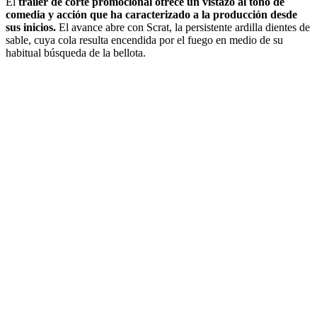
El
trailer de corte promocional ofrece
un vistazo al tono de
comedia y acción que ha caracterizado a la producción desde
sus inicios.
El avance abre con Scrat, la persistente ardilla dientes de
sable, cuya cola resulta encendida por el fuego en medio de su
habitual búsqueda de la bellota.