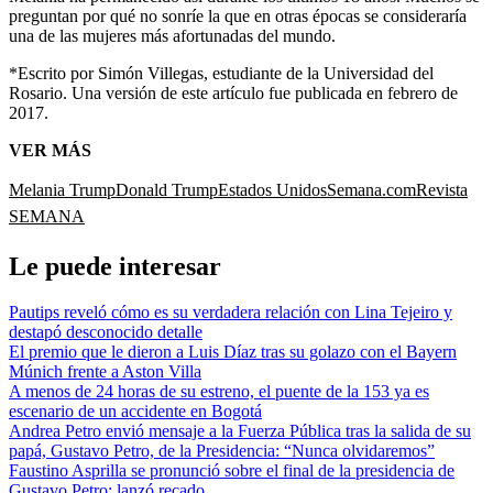
preguntan por qué no sonríe la que en otras épocas se consideraría
una de las mujeres más afortunadas del mundo.
*Escrito por Simón Villegas, estudiante de la Universidad del
Rosario. Una versión de este artículo fue publicada en febrero de
2017.
VER MÁS
Melania Trump
Donald Trump
Estados Unidos
Semana.com
Revista
SEMANA
Le puede interesar
Pautips reveló cómo es su verdadera relación con Lina Tejeiro y
destapó desconocido detalle
El premio que le dieron a Luis Díaz tras su golazo con el Bayern
Múnich frente a Aston Villa
A menos de 24 horas de su estreno, el puente de la 153 ya es
escenario de un accidente en Bogotá
Andrea Petro envió mensaje a la Fuerza Pública tras la salida de su
papá, Gustavo Petro, de la Presidencia: “Nunca olvidaremos”
Faustino Asprilla se pronunció sobre el final de la presidencia de
Gustavo Petro: lanzó recado