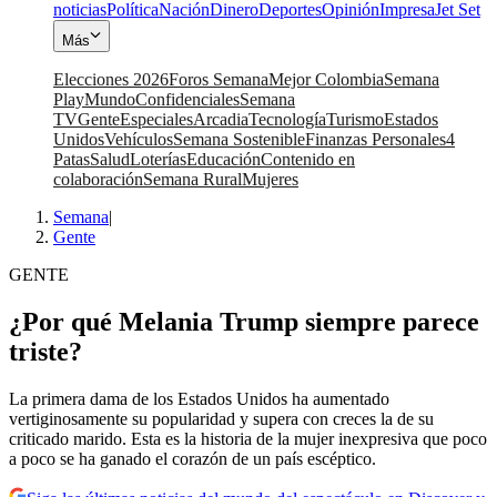
noticias
Política
Nación
Dinero
Deportes
Opinión
Impresa
Jet Set
Más
Elecciones 2026
Foros Semana
Mejor Colombia
Semana
Play
Mundo
Confidenciales
Semana
TV
Gente
Especiales
Arcadia
Tecnología
Turismo
Estados
Unidos
Vehículos
Semana Sostenible
Finanzas Personales
4
Patas
Salud
Loterías
Educación
Contenido en
colaboración
Semana Rural
Mujeres
Semana
|
Gente
GENTE
¿Por qué Melania Trump siempre parece
triste?
La primera dama de los Estados Unidos ha aumentado
vertiginosamente su popularidad y supera con creces la de su
criticado marido. Esta es la historia de la mujer inexpresiva que poco
a poco se ha ganado el corazón de un país escéptico.