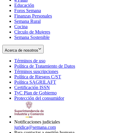
Educación
window
new
Foros Semana
window
Finanzas Personales
Semana Rural
Cocina
Círculo de Mujeres
Semana Sostenible
Acerca de nosotros
Términos de uso
Opens
Política de Tratamiento de Datos
in
Opens
Términos suscripciones
new
Opens
in
Política de Riesgos C/ST
window
in
Opens
new
Política SAGRILAFT
Opens
new
in
window
Certificación ISSN
Opens
in
window
new
TyC Plan de Gobierno
in
new
Opens
window
Protección del consumidor
new
window
in
Opens
window
new
in
window
new
window
Notificaciones judiciales
juridica@semana.com
Para contactar a gestión humana