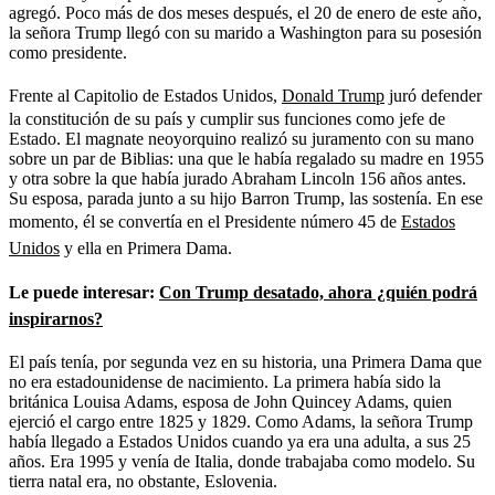
agregó. Poco más de dos meses después, el 20 de enero de este año,
la señora Trump llegó con su marido a Washington para su posesión
como presidente.
Frente al Capitolio de Estados Unidos,
Donald Trump
juró defender
la constitución de su país y cumplir sus funciones como jefe de
Estado. El magnate neoyorquino realizó su juramento con su mano
sobre un par de Biblias: una que le había regalado su madre en 1955
y otra sobre la que había jurado Abraham Lincoln 156 años antes.
Su esposa, parada junto a su hijo Barron Trump, las sostenía. En ese
momento, él se convertía en el Presidente número 45 de
Estados
Unidos
y ella en Primera Dama.
Le puede interesar:
Con Trump desatado, ahora ¿quién podrá
inspirarnos?
El país tenía, por segunda vez en su historia, una Primera Dama que
no era estadounidense de nacimiento. La primera había sido la
británica Louisa Adams, esposa de John Quincey Adams, quien
ejerció el cargo entre 1825 y 1829. Como Adams, la señora Trump
había llegado a Estados Unidos cuando ya era una adulta, a sus 25
años. Era 1995 y venía de Italia, donde trabajaba como modelo. Su
tierra natal era, no obstante, Eslovenia.