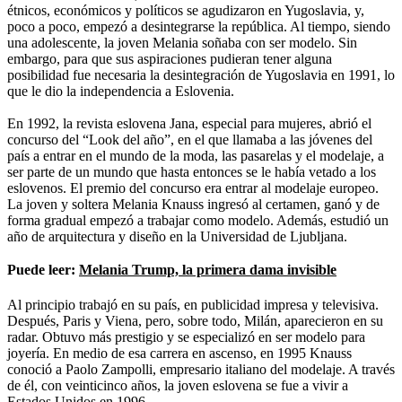
étnicos, económicos y políticos se agudizaron en Yugoslavia, y,
poco a poco, empezó a desintegrarse la república. Al tiempo, siendo
una adolescente, la joven Melania soñaba con ser modelo. Sin
embargo, para que sus aspiraciones pudieran tener alguna
posibilidad fue necesaria la desintegración de Yugoslavia en 1991, lo
que le dio la independencia a Eslovenia.
En 1992, la revista eslovena Jana, especial para mujeres, abrió el
concurso del “Look del año”, en el que llamaba a las jóvenes del
país a entrar en el mundo de la moda, las pasarelas y el modelaje, a
ser parte de un mundo que hasta entonces se le había vetado a los
eslovenos. El premio del concurso era entrar al modelaje europeo.
La joven y soltera Melania Knauss ingresó al certamen, ganó y de
forma gradual empezó a trabajar como modelo. Además, estudió un
año de arquitectura y diseño en la Universidad de Ljubljana.
Puede leer:
Melania Trump, la primera dama invisible
Al principio trabajó en su país, en publicidad impresa y televisiva.
Después, Paris y Viena, pero, sobre todo, Milán, aparecieron en su
radar. Obtuvo más prestigio y se especializó en ser modelo para
joyería. En medio de esa carrera en ascenso, en 1995 Knauss
conoció a Paolo Zampolli, empresario italiano del modelaje. A través
de él, con veinticinco años, la joven eslovena se fue a vivir a
Estados Unidos en 1996.