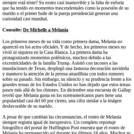
siempre está triste? Su rostro casi inamovible y la falta de euforia
que ha tenido en momentos trascendentales como la posesión de su
marido o el primer baile de la pareja presidencial generan una
curiosidad casi mundial.
Consulte:
De Michelle a Melania
Los primeros meses de su vida como primera dama, Melania no
apareció en los actos oficiales. Y de hecho, los primeros meses no
vivió ni siquiera en la Casa Blanca. La primera dama ha
protagonizado momentos polémicos, muchos debido a las
excentricidades de la familia Trump. Asistió con tacones a las
inundaciones de Texas, desplegó una fastuosa decoración navideña
y mantuvo la atención de la prensa amarillista con todos rumores
sobre su pasado. Sin embargo, su silencio y su prudencia frente a los
grandes temas de los Estados Unidos no han dejado que estos temas
pasen más allá de los chismes. En diciembre una encuesta de Gallup
reveló que Melania gusta en los norteamericanos pues tiene una
popularidad casi del 60 por ciento, una cifra similar a la imágen
desfavorable de su marido.
A pesar de que cambian las circunstancias, el rostro de Melania
siempre registra igual de inexpresivo. Un completo reportaje
fotográfico del portal de Huffington Post muestra que el rostro de
Melania ha permanecido así durante los últimos 18 años. Muchos se