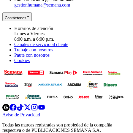
gestionhumana@semana.com
Contáctenos
Horarios de atención
Lunes a Viernes
8:00 a.m. a 6:00 p.m.
Canales de servicio al cliente
Trabaje con nosotros
Paute con nosotros
Cookies
Opens
Opens
Opens
Opens
Opens
in
in
in
in
in
Aviso de Privacidad
Opens
new
new
new
new
new
in
window
window
window
window
window
Todas las marcas registradas son propiedad de la compañía
new
respectiva o de PUBLICACIONES SEMANA S.A.
window