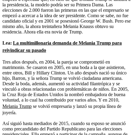
la presidencia, la modelo podría ser su Primera Dama. Las
elecciones de 2.000 fueron las primeras en las que el empresario se
empezó a acercar a la idea de ser presidente. Como se sabe, no fue
candidato oficial y en 2001 se posesionó George W. Bush. Pero ese
mismo año, la ahora treintañera Melania Knauss obtuvo su
residencia. Ahora ella era novia de Trump.
Lea:
La multimillonaria demanda de Melania Trump para
reivindicar su pasado
Tres años después, en 2004, la pareja se comprometió en
matrimonio. Se casaron en 2005, en una boda a la que asistieron,
entre otros, Bill y Hillary Clinton. Un año después nació su único
hijo, Barron, y la señora Trump se volvió ciudadana americana.
Desde la boda, además, aumentó su actividad filantrópica y se
vinculó a obras relacionadas con problemáticas de niños. En 2005,
la Cruz Roja de Estados Unidos la nombró embajadora de buena
voluntad, a lo cual ha contribuido por varios años. Y en 2010,
Melania Trump
se volvió empresaria y lanzó su propia línea de
joyería.
Así siguió hasta mediados de 2015, cuando su esposo se anunció
como precandidato del Partido Republicano para las elecciones
presidenciales. Ella empezó a participar de la campaña, aunque de