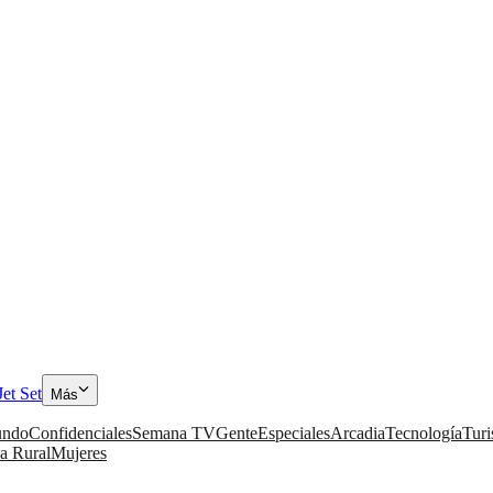
Jet Set
Más
ndo
Confidenciales
Semana TV
Gente
Especiales
Arcadia
Tecnología
Tur
a Rural
Mujeres