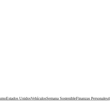
ismo
Estados Unidos
Vehículos
Semana Sostenible
Finanzas Personales
4