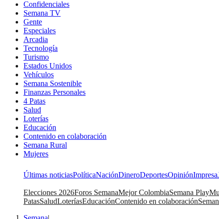
Confidenciales
Semana TV
Gente
Especiales
Arcadia
Tecnología
Turismo
Estados Unidos
Vehículos
Semana Sostenible
Finanzas Personales
4 Patas
Salud
Loterías
Educación
Contenido en colaboración
Semana Rural
Mujeres
Últimas noticias
Política
Nación
Dinero
Deportes
Opinión
Impresa
Elecciones 2026
Foros Semana
Mejor Colombia
Semana Play
Mu
Patas
Salud
Loterías
Educación
Contenido en colaboración
Seman
Semana
|