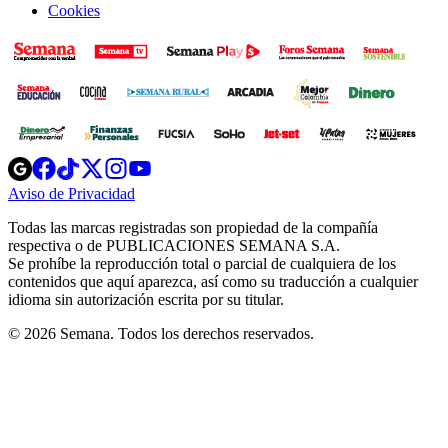
Cookies
Opens
Opens
Opens
Opens
Opens
in
in
in
in
in
Aviso de Privacidad
Opens
new
new
new
new
new
in
window
window
window
window
window
Todas las marcas registradas son propiedad de la compañía
new
respectiva o de PUBLICACIONES SEMANA S.A.
window
Se prohíbe la reproducción total o parcial de cualquiera de los
contenidos que aquí aparezca, así como su traducción a cualquier
idioma sin autorización escrita por su titular.
© 2026 Semana. Todos los derechos reservados.