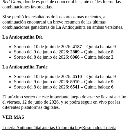
Red Gana
, donde es posible conocer al instante cuáles fueron las
combinaciones favorecidas.
Si se perdió los resultados de los sorteos más recientes, a
continuación encontrará un breve resumen de las últimas
combinaciones ganadoras de La Antioqueñita en ambas versiones.
La Antioqueñita Día
Sorteo del 10 de junio de 2026:
4187
– Quinta balota:
9
Sorteo del 9 de junio de 2026:
2809
– Quinta balota:
8
Sorteo del 8 de junio de 2026:
6066
– Quinta balota:
2
La Antioqueñita Tarde
Sorteo del 10 de junio de 2026:
4510
– Quinta balota:
9
Sorteo del 9 de junio de 2026:
8910
– Quinta balota:
9
Sorteo del 8 de junio de 2026:
6541
– Quinta balota:
6
El próximo sorteo de este importante juego de azar se llevará a cabo
el viernes, 12 de junio de 2026, y se podrá seguir en vivo por las
diferentes plataformas digitales.
VER MÁS
Lotería Antioqueñita
Loterías Colombia hoy
Resultados Lotería