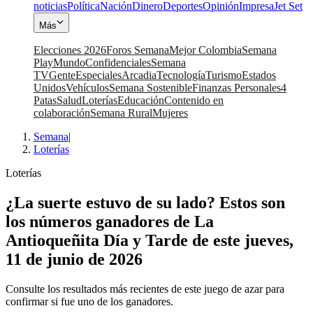
noticias
Política
Nación
Dinero
Deportes
Opinión
Impresa
Jet Set
Más
Elecciones 2026
Foros Semana
Mejor Colombia
Semana
Play
Mundo
Confidenciales
Semana
TV
Gente
Especiales
Arcadia
Tecnología
Turismo
Estados
Unidos
Vehículos
Semana Sostenible
Finanzas Personales
4
Patas
Salud
Loterías
Educación
Contenido en
colaboración
Semana Rural
Mujeres
Semana
|
Loterías
Loterías
¿La suerte estuvo de su lado? Estos son
los números ganadores de La
Antioqueñita Día y Tarde de este jueves,
11 de junio de 2026
Consulte los resultados más recientes de este juego de azar para
confirmar si fue uno de los ganadores.