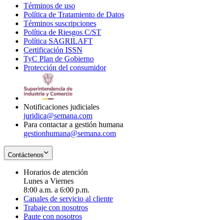
Términos de uso
Opens
Política de Tratamiento de Datos
in
Opens
Términos suscripciones
new
Opens
in
Política de Riesgos C/ST
window
in
Opens
new
Política SAGRILAFT
Opens
new
in
window
Certificación ISSN
Opens
in
window
new
TyC Plan de Gobierno
in
new
Opens
window
Protección del consumidor
new
window
in
Opens
window
new
in
window
new
window
Notificaciones judiciales
juridica@semana.com
Para contactar a gestión humana
gestionhumana@semana.com
Contáctenos
Horarios de atención
Lunes a Viernes
8:00 a.m. a 6:00 p.m.
Canales de servicio al cliente
Trabaje con nosotros
Paute con nosotros