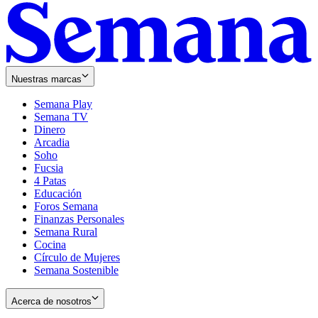
Nuestras marcas
Semana Play
Semana TV
Dinero
Arcadia
Soho
Opens
Fucsia
in
Opens
4 Patas
new
in
Educación
window
new
Foros Semana
window
Finanzas Personales
Semana Rural
Cocina
Círculo de Mujeres
Semana Sostenible
Acerca de nosotros