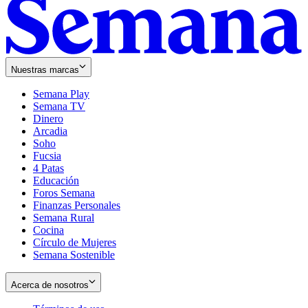
Nuestras marcas
Semana Play
Semana TV
Dinero
Arcadia
Soho
Opens
Fucsia
in
Opens
4 Patas
new
in
Educación
window
new
Foros Semana
window
Finanzas Personales
Semana Rural
Cocina
Círculo de Mujeres
Semana Sostenible
Acerca de nosotros