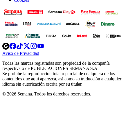
Cookies
Opens
Opens
Opens
Opens
Opens
in
in
in
in
in
Aviso de Privacidad
Opens
new
new
new
new
new
in
window
window
window
window
window
Todas las marcas registradas son propiedad de la compañía
new
respectiva o de PUBLICACIONES SEMANA S.A.
window
Se prohíbe la reproducción total o parcial de cualquiera de los
contenidos que aquí aparezca, así como su traducción a cualquier
idioma sin autorización escrita por su titular.
© 2026 Semana. Todos los derechos reservados.