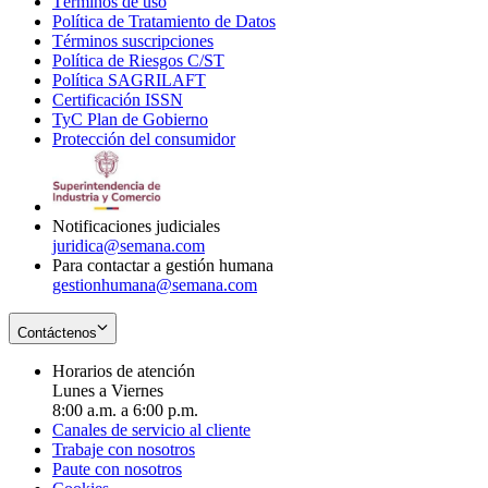
Términos de uso
Opens
Política de Tratamiento de Datos
in
Opens
Términos suscripciones
new
Opens
in
Política de Riesgos C/ST
window
in
Opens
new
Política SAGRILAFT
Opens
new
in
window
Certificación ISSN
Opens
in
window
new
TyC Plan de Gobierno
in
new
Opens
window
Protección del consumidor
new
window
in
Opens
window
new
in
window
new
window
Notificaciones judiciales
juridica@semana.com
Para contactar a gestión humana
gestionhumana@semana.com
Contáctenos
Horarios de atención
Lunes a Viernes
8:00 a.m. a 6:00 p.m.
Canales de servicio al cliente
Trabaje con nosotros
Paute con nosotros