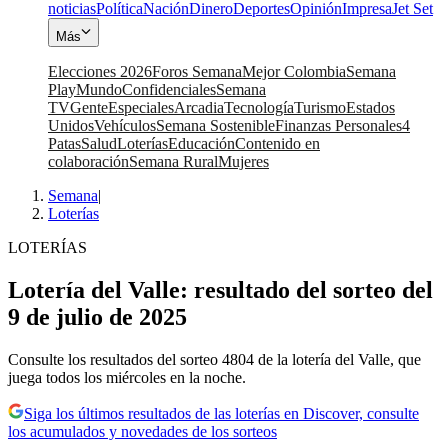
noticias
Política
Nación
Dinero
Deportes
Opinión
Impresa
Jet Set
Más
Elecciones 2026
Foros Semana
Mejor Colombia
Semana
Play
Mundo
Confidenciales
Semana
TV
Gente
Especiales
Arcadia
Tecnología
Turismo
Estados
Unidos
Vehículos
Semana Sostenible
Finanzas Personales
4
Patas
Salud
Loterías
Educación
Contenido en
colaboración
Semana Rural
Mujeres
Semana
|
Loterías
LOTERÍAS
Lotería del Valle: resultado del sorteo del
9 de julio de 2025
Consulte los resultados del sorteo 4804 de la lotería del Valle, que
juega todos los miércoles en la noche.
Siga los últimos resultados de las loterías en Discover, consulte
los acumulados y novedades de los sorteos