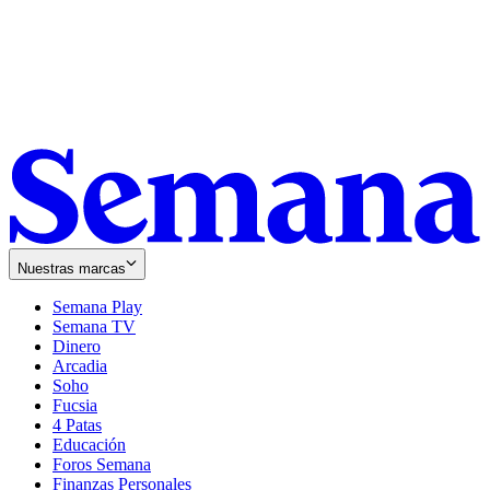
Nuestras marcas
Semana Play
Semana TV
Dinero
Arcadia
Soho
Opens
Fucsia
in
Opens
4 Patas
new
in
Educación
window
new
Foros Semana
window
Finanzas Personales