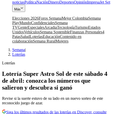
noticias
Política
Nación
Dinero
Deportes
Opinión
Impresa
Jet Set
Más
Elecciones 2026
Foros Semana
Mejor Colombia
Semana
Play
Mundo
Confidenciales
Semana
TV
Gente
Especiales
Arcadia
Tecnología
Turismo
Estados
Unidos
Vehículos
Semana Sostenible
Finanzas Personales
4
Patas
Salud
Loterías
Educación
Contenido en
colaboración
Semana Rural
Mujeres
Semana
|
Loterías
Loterías
Lotería Super Astro Sol de este sábado 4
de abril: conozca los números que
salieron y descubra si ganó
Revise si la suerte estuvo de su lado en un nuevo sorteo de este
reconocido juego de azar.
Siga los últimos resultados de las loterías en Discover, consulte