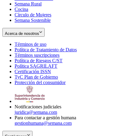
Semana Rural
Cocina
Círculo de Mujeres
Semana Sostenible
Acerca de nosotros
Términos de uso
Opens
Política de Tratamiento de Datos
in
Opens
Términos suscripciones
new
Opens
in
Política de Riesgos C/ST
window
in
Opens
new
Política SAGRILAFT
Opens
new
in
window
Certificación ISSN
Opens
in
window
new
TyC Plan de Gobierno
in
new
Opens
window
Protección del consumidor
new
window
in
Opens
window
new
in
window
new
window
Notificaciones judiciales
juridica@semana.com
Para contactar a gestión humana
gestionhumana@semana.com