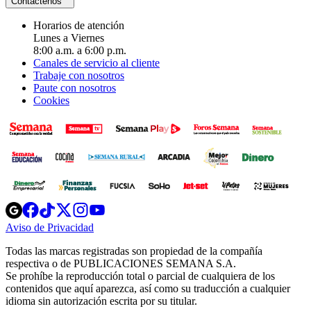
Contáctenos
Horarios de atención
Lunes a Viernes
8:00 a.m. a 6:00 p.m.
Canales de servicio al cliente
Trabaje con nosotros
Paute con nosotros
Cookies
Opens
Opens
Opens
Opens
Opens
in
in
in
in
in
Aviso de Privacidad
Opens
new
new
new
new
new
in
window
window
window
window
window
Todas las marcas registradas son propiedad de la compañía
new
respectiva o de PUBLICACIONES SEMANA S.A.
window
Se prohíbe la reproducción total o parcial de cualquiera de los
contenidos que aquí aparezca, así como su traducción a cualquier
idioma sin autorización escrita por su titular.