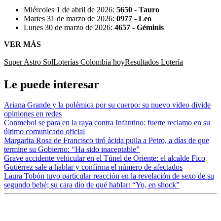
Miércoles 1 de abril de 2026:
5650
-
Tauro
Martes 31 de marzo de 2026:
0977 - Leo
Lunes 30 de marzo de 2026:
4657 - Géminis
VER MÁS
Super Astro Sol
Loterías Colombia hoy
Resultados Lotería
Le puede interesar
Ariana Grande y la polémica por su cuerpo: su nuevo video divide
opiniones en redes
Conmebol se para en la raya contra Infantino: fuerte reclamo en su
último comunicado oficial
Margarita Rosa de Francisco tiró ácida pulla a Petro, a días de que
termine su Gobierno: “Ha sido inaceptable”
Grave accidente vehicular en el Túnel de Oriente: el alcalde Fico
Gutiérrez sale a hablar y confirma el número de afectados
Laura Tobón tuvo particular reacción en la revelación de sexo de su
segundo bebé; su cara dio de qué hablar: “Yo, en shock”