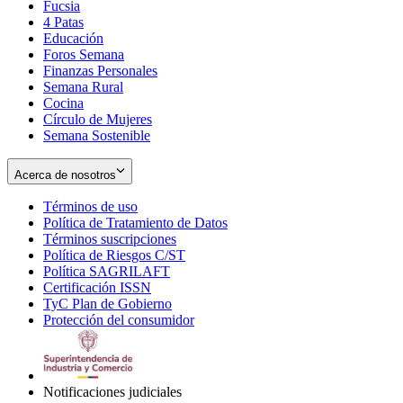
Fucsia
in
Opens
4 Patas
new
in
Educación
window
new
Foros Semana
window
Finanzas Personales
Semana Rural
Cocina
Círculo de Mujeres
Semana Sostenible
Acerca de nosotros
Términos de uso
Opens
Política de Tratamiento de Datos
in
Opens
Términos suscripciones
new
Opens
in
Política de Riesgos C/ST
window
in
Opens
new
Política SAGRILAFT
Opens
new
in
window
Certificación ISSN
Opens
in
window
new
TyC Plan de Gobierno
in
new
Opens
window
Protección del consumidor
new
window
in
Opens
window
new
in
window
new
window
Notificaciones judiciales