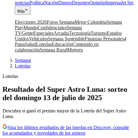
noticias
Política
Nación
Dinero
Deportes
Opinión
Impresa
Jet Set
Más
Elecciones 2026
Foros Semana
Mejor Colombia
Semana
Play
Mundo
Confidenciales
Semana
TV
Gente
Especiales
Arcadia
Tecnología
Turismo
Estados
Unidos
Vehículos
Semana Sostenible
Finanzas Personales
4
Patas
Salud
Loterías
Educación
Contenido en
colaboración
Semana Rural
Mujeres
Semana
|
Loterías
Loterías
Resultado del Super Astro Luna: sorteo
del domingo 13 de julio de 2025
Descubra si ganó el premio mayor de la Lotería del Super Astro
Luna.
Siga los últimos resultados de las loterías en Discover, consulte
los acumulados y novedades de los sorteos