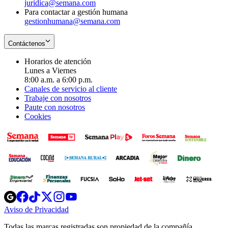
juridica@semana.com
Para contactar a gestión humana
gestionhumana@semana.com
Contáctenos
Horarios de atención
Lunes a Viernes
8:00 a.m. a 6:00 p.m.
Canales de servicio al cliente
Trabaje con nosotros
Paute con nosotros
Cookies
Opens
Opens
Opens
Opens
Opens
in
in
in
in
in
Aviso de Privacidad
Opens
new
new
new
new
new
in
window
window
window
window
window
Todas las marcas registradas son propiedad de la compañía
new