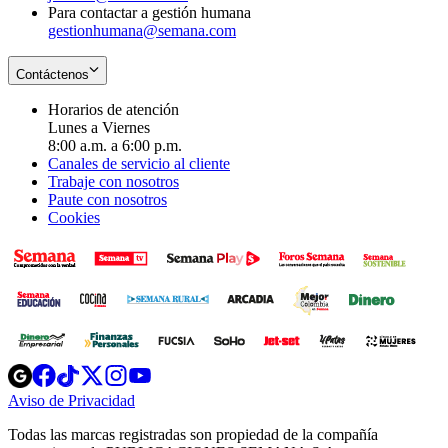
Para contactar a gestión humana
gestionhumana@semana.com
Contáctenos
Horarios de atención
Lunes a Viernes
8:00 a.m. a 6:00 p.m.
Canales de servicio al cliente
Trabaje con nosotros
Paute con nosotros
Cookies
Opens
Opens
Opens
Opens
Opens
in
in
in
in
in
Aviso de Privacidad
Opens
new
new
new
new
new
in
window
window
window
window
window
Todas las marcas registradas son propiedad de la compañía
new