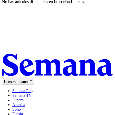
No hay artículos disponibles en la sección
Loterías
.
Nuestras marcas
Semana Play
Semana TV
Dinero
Arcadia
Soho
Opens
Fucsia
in
Opens