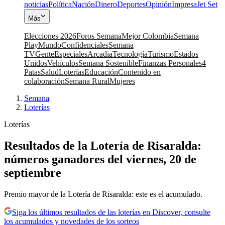
noticias
Política
Nación
Dinero
Deportes
Opinión
Impresa
Jet Set
Más
Elecciones 2026
Foros Semana
Mejor Colombia
Semana
Play
Mundo
Confidenciales
Semana
TV
Gente
Especiales
Arcadia
Tecnología
Turismo
Estados
Unidos
Vehículos
Semana Sostenible
Finanzas Personales
4
Patas
Salud
Loterías
Educación
Contenido en
colaboración
Semana Rural
Mujeres
Semana
|
Loterías
Loterías
Resultados de la Lotería de Risaralda:
números ganadores del viernes, 20 de
septiembre
Premio mayor de la Lotería de Risaralda: este es el acumulado.
Siga los últimos resultados de las loterías en Discover, consulte
los acumulados y novedades de los sorteos