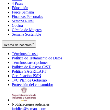
4 Patas
new
in
Educación
window
new
Foros Semana
window
Finanzas Personales
Semana Rural
Cocina
Círculo de Mujeres
Semana Sostenible
Acerca de nosotros
Términos de uso
Opens
Política de Tratamiento de Datos
in
Opens
Términos suscripciones
new
Opens
in
Política de Riesgos C/ST
window
in
Opens
new
Política SAGRILAFT
Opens
new
in
window
Certificación ISSN
Opens
in
window
new
TyC Plan de Gobierno
in
new
Opens
window
Protección del consumidor
new
window
in
Opens
window
new
in
window
new
window
Notificaciones judiciales
juridica@semana.com