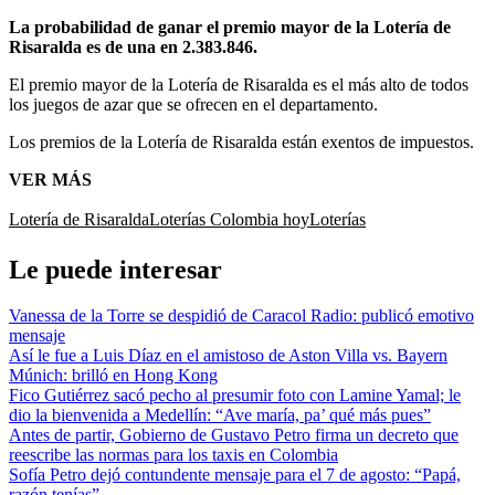
La probabilidad de ganar el premio mayor de la Lotería de
Risaralda es de una en 2.383.846.
El premio mayor de la Lotería de Risaralda es el más alto de todos
los juegos de azar que se ofrecen en el departamento.
Los premios de la Lotería de Risaralda están exentos de impuestos.
VER MÁS
Lotería de Risaralda
Loterías Colombia hoy
Loterías
Le puede interesar
Vanessa de la Torre se despidió de Caracol Radio: publicó emotivo
mensaje
Así le fue a Luis Díaz en el amistoso de Aston Villa vs. Bayern
Múnich: brilló en Hong Kong
Fico Gutiérrez sacó pecho al presumir foto con Lamine Yamal; le
dio la bienvenida a Medellín: “Ave maría, pa’ qué más pues”
Antes de partir, Gobierno de Gustavo Petro firma un decreto que
reescribe las normas para los taxis en Colombia
Sofía Petro dejó contundente mensaje para el 7 de agosto: “Papá,
razón tenías”