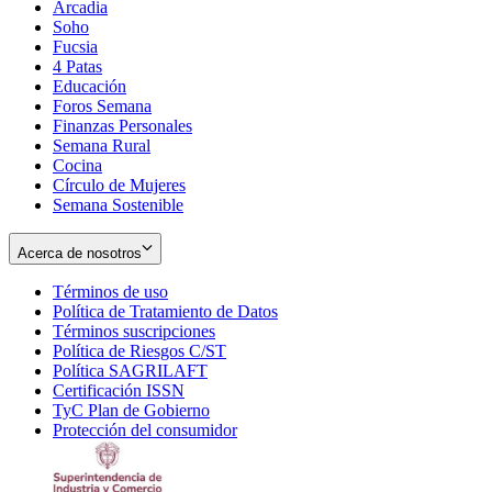
Arcadia
Soho
Opens
Fucsia
in
Opens
4 Patas
new
in
Educación
window
new
Foros Semana
window
Finanzas Personales
Semana Rural
Cocina
Círculo de Mujeres
Semana Sostenible
Acerca de nosotros
Términos de uso
Opens
Política de Tratamiento de Datos
in
Opens
Términos suscripciones
new
Opens
in
Política de Riesgos C/ST
window
in
Opens
new
Política SAGRILAFT
Opens
new
in
window
Certificación ISSN
Opens
in
window
new
TyC Plan de Gobierno
in
new
Opens
window
Protección del consumidor
new
window
in
Opens
window
new
in
window
new
window