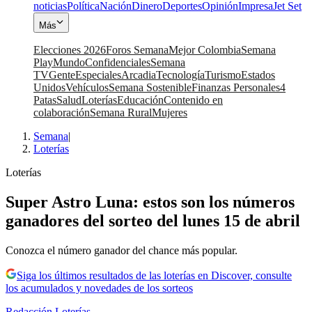
noticias
Política
Nación
Dinero
Deportes
Opinión
Impresa
Jet Set
Más
Elecciones 2026
Foros Semana
Mejor Colombia
Semana
Play
Mundo
Confidenciales
Semana
TV
Gente
Especiales
Arcadia
Tecnología
Turismo
Estados
Unidos
Vehículos
Semana Sostenible
Finanzas Personales
4
Patas
Salud
Loterías
Educación
Contenido en
colaboración
Semana Rural
Mujeres
Semana
|
Loterías
Loterías
Super Astro Luna: estos son los números
ganadores del sorteo del lunes 15 de abril
Conozca el número ganador del chance más popular.
Siga los últimos resultados de las loterías en Discover, consulte
los acumulados y novedades de los sorteos
Redacción Loterías