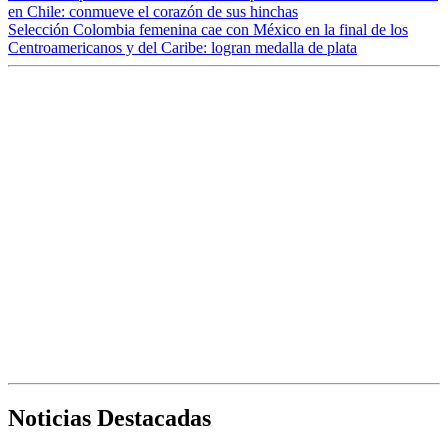
en Chile: conmueve el corazón de sus hinchas
Selección Colombia femenina cae con México en la final de los
Centroamericanos y del Caribe: logran medalla de plata
Noticias Destacadas