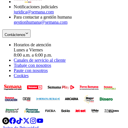
Notificaciones judiciales
juridica@semana.com
Para contactar a gestión humana
gestionhumana@semana.com
Contáctenos
Horarios de atención
Lunes a Viernes
8:00 a.m. a 6:00 p.m.
Canales de servicio al cliente
Trabaje con nosotros
Paute con nosotros
Cookies
Opens
Opens
Opens
Opens
Opens
in
in
in
in
in
Aviso de Privacidad
Opens