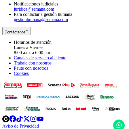
Notificaciones judiciales
juridica@semana.com
Para contactar a gestión humana
gestionhumana@semana.com
Contáctenos
Horarios de atención
Lunes a Viernes
8:00 a.m. a 6:00 p.m.
Canales de servicio al cliente
Trabaje con nosotros
Paute con nosotros
Cookies
Opens
Opens
Opens
Opens
Opens
in
in
in
in
in
H
Aviso de Privacidad
Opens
new
new
new
new
new