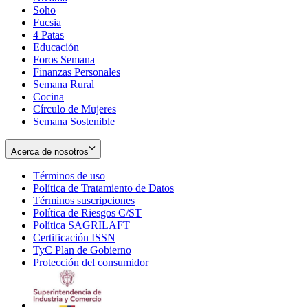
Soho
Opens
Fucsia
in
Opens
4 Patas
new
in
Educación
window
new
Foros Semana
window
Finanzas Personales
Semana Rural
Cocina
Círculo de Mujeres
Semana Sostenible
Acerca de nosotros
Términos de uso
Opens
Política de Tratamiento de Datos
in
Opens
Términos suscripciones
new
Opens
in
Política de Riesgos C/ST
window
in
Opens
new
Política SAGRILAFT
Opens
new
in
window
Certificación ISSN
Opens
in
window
new
TyC Plan de Gobierno
in
new
Opens
window
Protección del consumidor
new
window
in
Opens
window
new
in
window
new
window