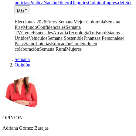
noticias
Política
Nación
Dinero
Deportes
Opinión
Impresa
Jet Set
Más
Elecciones 2026
Foros Semana
Mejor Colombia
Semana
Play
Mundo
Confidenciales
Semana
TV
Gente
Especiales
Arcadia
Tecnología
Turismo
Estados
Unidos
Vehículos
Semana Sostenible
Finanzas Personales
4
Patas
Salud
Loterías
Educación
Contenido en
colaboración
Semana Rural
Mujeres
Semana
|
Opinión
OPINIÓN
Adriana Gómez Barajas