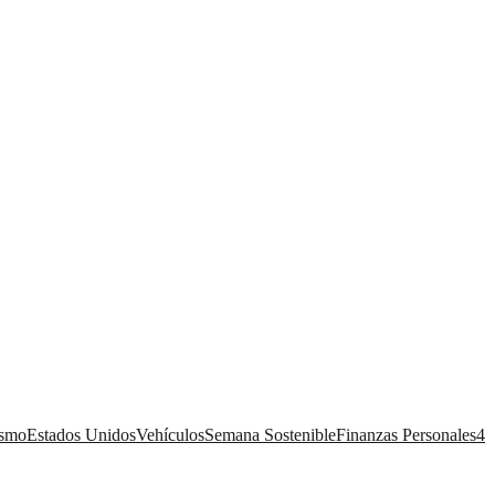
ismo
Estados Unidos
Vehículos
Semana Sostenible
Finanzas Personales
4