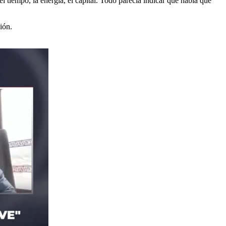
 tiempo, la energía, el capital. Todo parecía indicar que había que
ión.