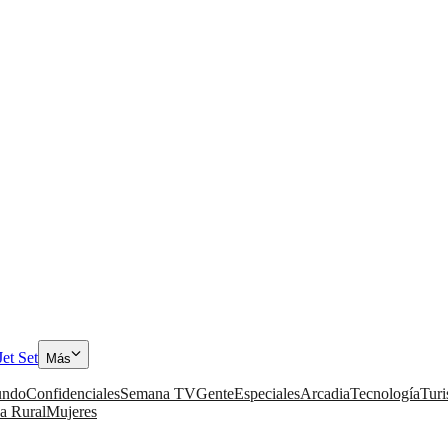
Jet Set
Más
ndo
Confidenciales
Semana TV
Gente
Especiales
Arcadia
Tecnología
Tur
a Rural
Mujeres