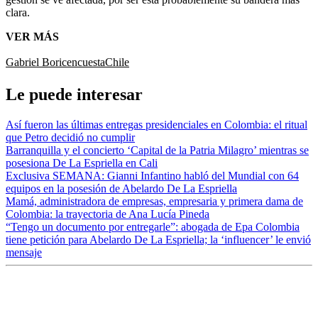
clara.
VER MÁS
Gabriel Boric
encuesta
Chile
Le puede interesar
Así fueron las últimas entregas presidenciales en Colombia: el ritual
que Petro decidió no cumplir
Barranquilla y el concierto ‘Capital de la Patria Milagro’ mientras se
posesiona De La Espriella en Cali
Exclusiva SEMANA: Gianni Infantino habló del Mundial con 64
equipos en la posesión de Abelardo De La Espriella
Mamá, administradora de empresas, empresaria y primera dama de
Colombia: la trayectoria de Ana Lucía Pineda
“Tengo un documento por entregarle”: abogada de Epa Colombia
tiene petición para Abelardo De La Espriella; la ‘influencer’ le envió
mensaje