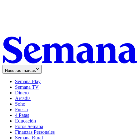
Nuestras marcas
Semana Play
Semana TV
Dinero
Arcadia
Soho
Opens
Fucsia
in
Opens
4 Patas
new
in
Educación
window
new
Foros Semana
window
Finanzas Personales
Semana Rural