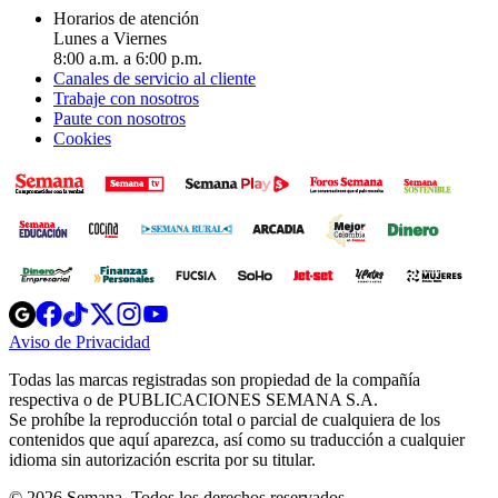
Horarios de atención
Lunes a Viernes
8:00 a.m. a 6:00 p.m.
Canales de servicio al cliente
Trabaje con nosotros
Paute con nosotros
Cookies
Opens
Opens
Opens
Opens
Opens
in
in
in
in
in
Aviso de Privacidad
Opens
new
new
new
new
new
in
window
window
window
window
window
Todas las marcas registradas son propiedad de la compañía
new
respectiva o de PUBLICACIONES SEMANA S.A.
window
Se prohíbe la reproducción total o parcial de cualquiera de los
contenidos que aquí aparezca, así como su traducción a cualquier
idioma sin autorización escrita por su titular.
© 2026 Semana. Todos los derechos reservados.