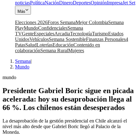
noticias
Política
Nación
Dinero
Deportes
Opinión
Impresa
Jet Set
Más
Elecciones 2026
Foros Semana
Mejor Colombia
Semana
Play
Mundo
Confidenciales
Semana
TV
Gente
Especiales
Arcadia
Tecnología
Turismo
Estados
Unidos
Vehículos
Semana Sostenible
Finanzas Personales
4
Patas
Salud
Loterías
Educación
Contenido en
colaboración
Semana Rural
Mujeres
Semana
|
Mundo
mundo
Presidente Gabriel Boric sigue en picada
acelerada: hoy su desaprobación llega al
66 %. Los chilenos están desesperados
La desaprobación de la gestión presidencial en Chile alcanzó el
nivel más alto desde que Gabriel Boric llegó al Palacio de la
Moneda.