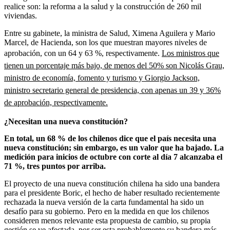
realice son: la reforma a la salud y la construcción de 260 mil
viviendas.
Entre su gabinete, la ministra de Salud, Ximena Aguilera y Mario
Marcel, de Hacienda, son los que muestran mayores niveles de
aprobación, con un 64 y 63 %, respectivamente.
Los ministros que
tienen un porcentaje más bajo, de menos del 50% son Nicolás Grau,
ministro de economía, fomento y turismo y Giorgio Jackson,
ministro secretario general de presidencia, con apenas un 39 y 36%
de aprobación, respectivamente.
¿Necesitan una nueva constitución?
En total, un 68 % de los chilenos dice que el país necesita una
nueva constitución; sin embargo, es un valor que ha bajado. La
medición para inicios de octubre con corte al día 7 alcanzaba el
71 %, tres puntos por arriba.
El proyecto de una nueva constitución chilena ha sido una bandera
para el presidente Boric, el hecho de haber resultado recientemente
rechazada la nueva versión de la carta fundamental ha sido un
desafío para su gobierno. Pero en la medida en que los chilenos
consideren menos relevante esta propuesta de cambio, su propia
gestión se ve afectada, por ser esta probablemente su bandera más