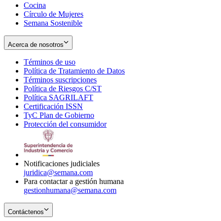
Cocina
Círculo de Mujeres
Semana Sostenible
Acerca de nosotros
Términos de uso
Opens
Política de Tratamiento de Datos
in
Opens
Términos suscripciones
new
Opens
in
Política de Riesgos C/ST
window
in
Opens
new
Política SAGRILAFT
Opens
new
in
window
Certificación ISSN
Opens
in
window
new
TyC Plan de Gobierno
in
new
Opens
window
Protección del consumidor
new
window
in
Opens
window
new
in
window
new
window
Notificaciones judiciales
juridica@semana.com
Para contactar a gestión humana
gestionhumana@semana.com
Contáctenos