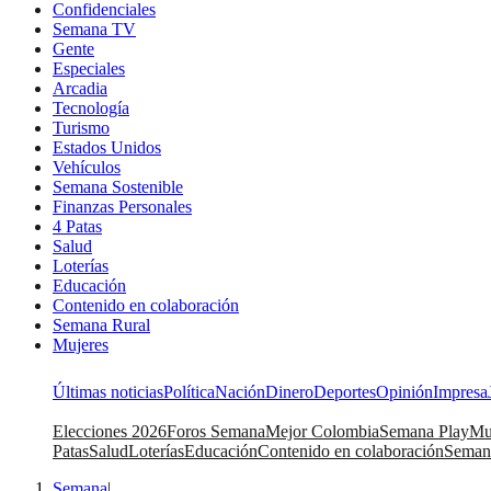
Confidenciales
Semana TV
Gente
Especiales
Arcadia
Tecnología
Turismo
Estados Unidos
Vehículos
Semana Sostenible
Finanzas Personales
4 Patas
Salud
Loterías
Educación
Contenido en colaboración
Semana Rural
Mujeres
Últimas noticias
Política
Nación
Dinero
Deportes
Opinión
Impresa
Elecciones 2026
Foros Semana
Mejor Colombia
Semana Play
Mu
Patas
Salud
Loterías
Educación
Contenido en colaboración
Seman
Semana
|