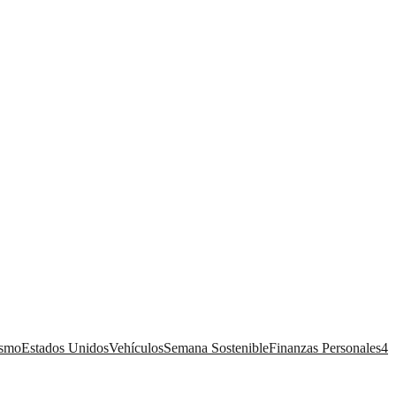
ismo
Estados Unidos
Vehículos
Semana Sostenible
Finanzas Personales
4