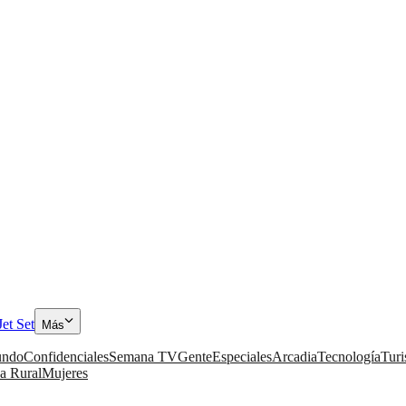
Jet Set
Más
ndo
Confidenciales
Semana TV
Gente
Especiales
Arcadia
Tecnología
Tur
a Rural
Mujeres