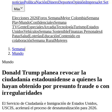
noticias
Política
Nación
Dinero
Deportes
Opinión
Impresa
Jet Set
Más
Elecciones 2026
Foros Semana
Mejor Colombia
Semana
Play
Mundo
Confidenciales
Semana
TV
Gente
Especiales
Arcadia
Tecnología
Turismo
Estados
Unidos
Vehículos
Semana Sostenible
Finanzas Personales
4
Patas
Salud
Loterías
Educación
Contenido en
colaboración
Semana Rural
Mujeres
Semana
|
Mundo
Mundo
Donald Trump planea revocar la
ciudadanía estadounidense a quienes la
hayan obtenido por presunto fraude o con
irregularidades
El Servicio de Ciudadanía e Inmigración de Estados Unidos,
USCIS, acelerará el proceso de desnaturalización para 2026.