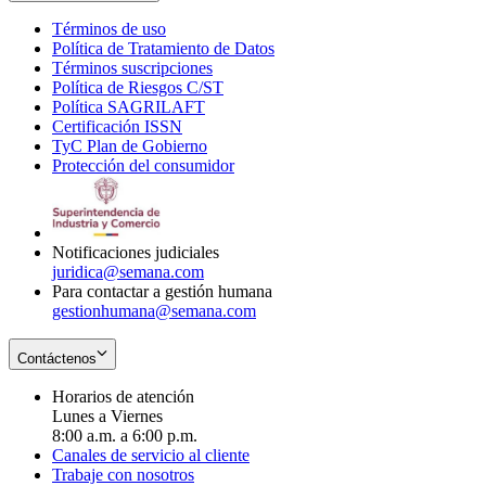
Términos de uso
Opens
Política de Tratamiento de Datos
in
Opens
Términos suscripciones
new
Opens
in
Política de Riesgos C/ST
window
in
Opens
new
Política SAGRILAFT
Opens
new
in
window
Certificación ISSN
Opens
in
window
new
TyC Plan de Gobierno
in
new
Opens
window
Protección del consumidor
new
window
in
Opens
window
new
in
window
new
window
Notificaciones judiciales
juridica@semana.com
Para contactar a gestión humana
gestionhumana@semana.com
Contáctenos
Horarios de atención
Lunes a Viernes
8:00 a.m. a 6:00 p.m.
Canales de servicio al cliente
Trabaje con nosotros