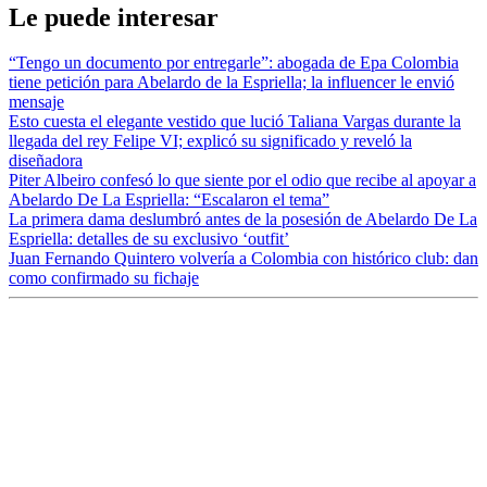
Le puede interesar
“Tengo un documento por entregarle”: abogada de Epa Colombia
tiene petición para Abelardo de la Espriella; la influencer le envió
mensaje
Esto cuesta el elegante vestido que lució Taliana Vargas durante la
llegada del rey Felipe VI; explicó su significado y reveló la
diseñadora
Piter Albeiro confesó lo que siente por el odio que recibe al apoyar a
Abelardo De La Espriella: “Escalaron el tema”
La primera dama deslumbró antes de la posesión de Abelardo De La
Espriella: detalles de su exclusivo ‘outfit’
Juan Fernando Quintero volvería a Colombia con histórico club: dan
como confirmado su fichaje