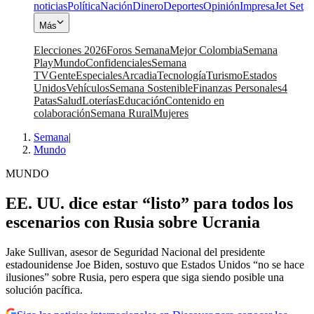
noticias
Política
Nación
Dinero
Deportes
Opinión
Impresa
Jet Set
Más
Elecciones 2026
Foros Semana
Mejor Colombia
Semana
Play
Mundo
Confidenciales
Semana
TV
Gente
Especiales
Arcadia
Tecnología
Turismo
Estados
Unidos
Vehículos
Semana Sostenible
Finanzas Personales
4
Patas
Salud
Loterías
Educación
Contenido en
colaboración
Semana Rural
Mujeres
Semana
|
Mundo
MUNDO
EE. UU. dice estar “listo” para todos los
escenarios con Rusia sobre Ucrania
Jake Sullivan, asesor de Seguridad Nacional del presidente
estadounidense Joe Biden, sostuvo que Estados Unidos “no se hace
ilusiones” sobre Rusia, pero espera que siga siendo posible una
solución pacífica.