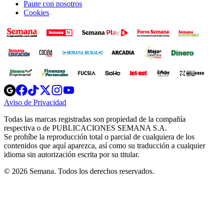
Paute con nosotros
Cookies
Opens
Opens
Opens
Opens
Opens
in
in
in
in
in
Aviso de Privacidad
Opens
new
new
new
new
new
in
window
window
window
window
window
Todas las marcas registradas son propiedad de la compañía
new
respectiva o de PUBLICACIONES SEMANA S.A.
window
Se prohíbe la reproducción total o parcial de cualquiera de los
contenidos que aquí aparezca, así como su traducción a cualquier
idioma sin autorización escrita por su titular.
© 2026 Semana. Todos los derechos reservados.