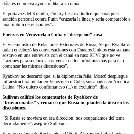
dólares en nueva ayuda militar a Ucrania.
El portavoz del Kremlin, Dmitry Peskov, indicó que cualquier
sanción personal contra Putin “cruzaría la línea y sería comparable a
una ruptura de relaciones”.
Fuerzas en Venezuela o Cuba y “decepción” rusa
El viceministro de Relaciones Exteriores de Rusia, Sergei Ryabkov,
quien encabezó las conversaciones con Estados Unidos esta semana,
sostuvo en una entrevista con el canal en ruso RTVI que no ve
“razones para sentarse a conversar en los próximos días para (...)
comenzar las mismas discusiones”.
Ryabkov no descartó que, si la diplomacia falla, Moscú despliegue
infraestructura militar en Venezuela o Cuba, sus aliados en América
Latina. “No quiero confirmar eso (...) ni excluirlo”, dijo.
Sullivan calificó los comentarios de Ryabkov de
“bravuconadas” y remarcó que Rusia no planteó la idea en las
discusiones.
“Si Rusia se moviera en esa dirección, nos ocuparíamos del tema
decididamente”, aseguró Sullivan.
El representante de Rusia ante la OSCE, Alexander Lukashevich,