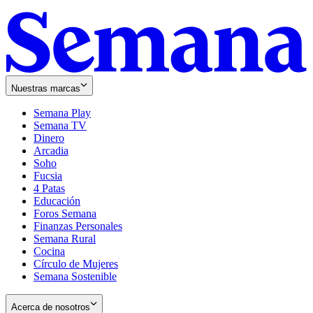
Nuestras marcas
Semana Play
Semana TV
Dinero
Arcadia
Soho
Opens
Fucsia
in
Opens
4 Patas
new
in
Educación
window
new
Foros Semana
window
Finanzas Personales
Semana Rural
Cocina
Círculo de Mujeres
Semana Sostenible
Acerca de nosotros