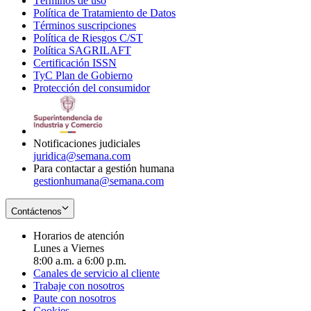
Términos de uso
Opens
Política de Tratamiento de Datos
in
Opens
Términos suscripciones
new
Opens
in
Política de Riesgos C/ST
window
in
Opens
new
Política SAGRILAFT
Opens
new
in
window
Certificación ISSN
Opens
in
window
new
TyC Plan de Gobierno
in
new
Opens
window
Protección del consumidor
new
window
in
Opens
window
new
in
window
new
window
Notificaciones judiciales
juridica@semana.com
Para contactar a gestión humana
gestionhumana@semana.com
Contáctenos
Horarios de atención
Lunes a Viernes
8:00 a.m. a 6:00 p.m.
Canales de servicio al cliente
Trabaje con nosotros
Paute con nosotros
Cookies