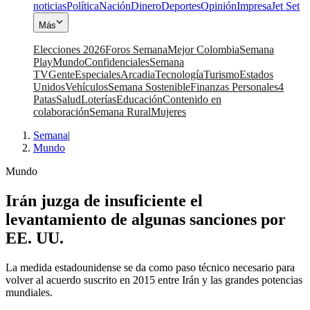
noticias
Política
Nación
Dinero
Deportes
Opinión
Impresa
Jet Set
Más
Elecciones 2026
Foros Semana
Mejor Colombia
Semana
Play
Mundo
Confidenciales
Semana
TV
Gente
Especiales
Arcadia
Tecnología
Turismo
Estados
Unidos
Vehículos
Semana Sostenible
Finanzas Personales
4
Patas
Salud
Loterías
Educación
Contenido en
colaboración
Semana Rural
Mujeres
Semana
|
Mundo
Mundo
Irán juzga de insuficiente el
levantamiento de algunas sanciones por
EE. UU.
La medida estadounidense se da como paso técnico necesario para
volver al acuerdo suscrito en 2015 entre Irán y las grandes potencias
mundiales.