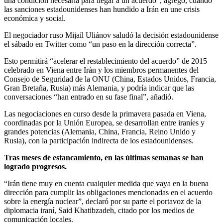
una condición necesaria para llegar a un acuerdo”, agregó, cuando
las sanciones estadounidenses han hundido a Irán en une crisis
económica y social.
El negociador ruso Mijaíl Uliánov saludó la decisión estadounidense
el sábado en Twitter como “un paso en la dirección correcta”.
Esto permitirá “acelerar el restablecimiento del acuerdo” de 2015
celebrado en Viena entre Irán y los miembros permanentes del
Consejo de Seguridad de la ONU (China, Estados Unidos, Francia,
Gran Bretaña, Rusia) más Alemania, y podría indicar que las
conversaciones “han entrado en su fase final”, añadió.
Las negociaciones en curso desde la primavera pasada en Viena,
coordinadas por la Unión Europea, se desarrollan entre iraníes y
grandes potencias (Alemania, China, Francia, Reino Unido y
Rusia), con la participación indirecta de los estadounidenses.
Tras meses de estancamiento, en las últimas semanas se han
logrado progresos.
“Irán tiene muy en cuenta cualquier medida que vaya en la buena
dirección para cumplir las obligaciones mencionadas en el acuerdo
sobre la energía nuclear”, declaró por su parte el portavoz de la
diplomacia iraní, Said Khatibzadeh, citado por los medios de
comunicación locales.