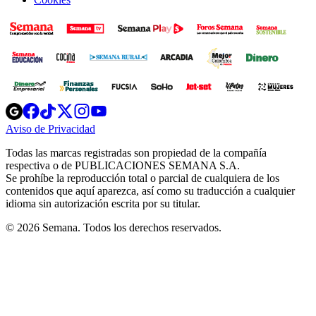
Opens
Opens
Opens
Opens
Opens
in
in
in
in
in
Aviso de Privacidad
Opens
new
new
new
new
new
in
window
window
window
window
window
Todas las marcas registradas son propiedad de la compañía
new
respectiva o de PUBLICACIONES SEMANA S.A.
window
Se prohíbe la reproducción total o parcial de cualquiera de los
contenidos que aquí aparezca, así como su traducción a cualquier
idioma sin autorización escrita por su titular.
© 2026 Semana. Todos los derechos reservados.