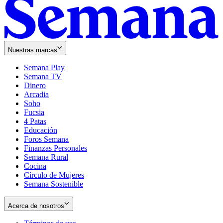
Nuestras marcas
Semana Play
Semana TV
Dinero
Arcadia
Soho
Opens
Fucsia
in
Opens
4 Patas
new
in
Educación
window
new
Foros Semana
window
Finanzas Personales
Semana Rural
Cocina
Círculo de Mujeres
Semana Sostenible
Acerca de nosotros