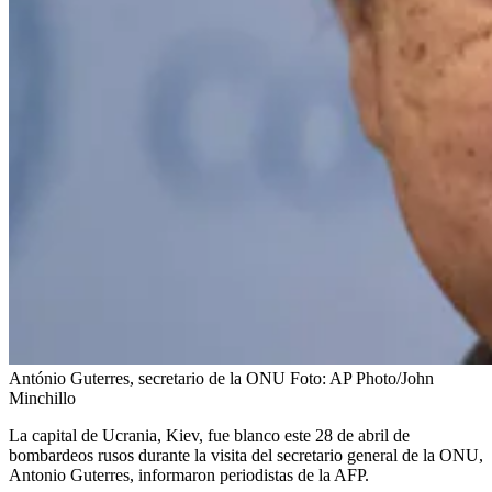
António Guterres, secretario de la ONU
Foto:
AP Photo/John
Minchillo
La capital de Ucrania, Kiev, fue blanco este 28 de abril de
bombardeos rusos durante la visita del secretario general de la ONU,
Antonio Guterres, informaron periodistas de la AFP.