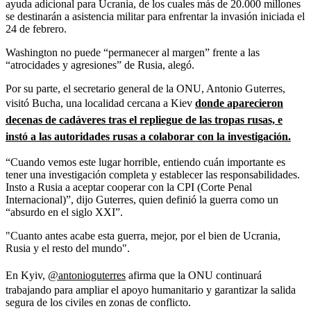
ayuda adicional para Ucrania, de los cuales más de 20.000 millones
se destinarán a asistencia militar para enfrentar la invasión iniciada el
24 de febrero.
Washington no puede “permanecer al margen” frente a las
“atrocidades y agresiones” de Rusia, alegó.
Por su parte, el secretario general de la ONU, Antonio Guterres,
visitó Bucha, una localidad cercana a Kiev
donde aparecieron
decenas de cadáveres tras el repliegue de las tropas rusas, e
instó a las autoridades rusas a colaborar con la investigación.
“Cuando vemos este lugar horrible, entiendo cuán importante es
tener una investigación completa y establecer las responsabilidades.
Insto a Rusia a aceptar cooperar con la CPI (Corte Penal
Internacional)”, dijo Guterres, quien definió la guerra como un
“absurdo en el siglo XXI”.
"Cuanto antes acabe esta guerra, mejor, por el bien de Ucrania,
Rusia y el resto del mundo".
En Kyiv,
@antonioguterres
afirma que la ONU continuará
trabajando para ampliar el apoyo humanitario y garantizar la salida
segura de los civiles en zonas de conflicto.