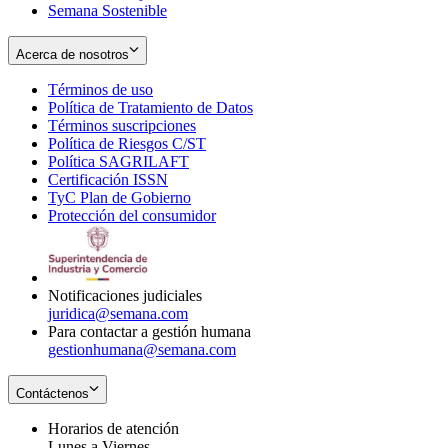
Semana Sostenible
Acerca de nosotros
Términos de uso
Opens
Política de Tratamiento de Datos
in
Opens
Términos suscripciones
new
Opens
in
Política de Riesgos C/ST
window
in
Opens
new
Política SAGRILAFT
Opens
new
in
window
Certificación ISSN
Opens
in
window
new
TyC Plan de Gobierno
in
new
Opens
window
Protección del consumidor
new
window
in
Opens
window
new
in
window
new
window
Notificaciones judiciales
juridica@semana.com
Para contactar a gestión humana
gestionhumana@semana.com
Contáctenos
Horarios de atención
Lunes a Viernes