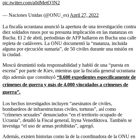
pic.twitter.com/a0dMetQ3N2
— Naciones Unidas (@ONU_es)
April 27, 2022
La fiscalía ucraniana anunció la apertura de una investigación contra
diez soldados rusos por su presunta implicación en las matanzas en
Bucha. El 2 de abril, periodistas de AFP hallaron en Bucha una calle
repleta de cadáveres. La ONU documentó la “matanza, incluida
alguna por ejecución sumaria”, de 50 civiles durante una misión en
la ciudad.
Moscú desmintió toda responsabilidad y habló de una “puesta en
escena” por parte de Kiev, mientras que la fiscalía general ucraniana
dijo además que constituyó
“8.600 expedientes específicamente de
crímenes de guerra y más de 4.000 vinculados a crímenes de
guerra”.
Los hechos investigados incluyen “asesinatos de civiles,
bombardeos de infraestructuras civiles, torturas”, así como
“crímenes sexuales” denunciados “en el territorio ocupado de
Ucrania”, detalló la Fiscal general, Iryna Venediktova. También se
investiga “el uso de armas prohibidas”, agregó.
Además, existen historias como la de la coordinadora de la ONU en