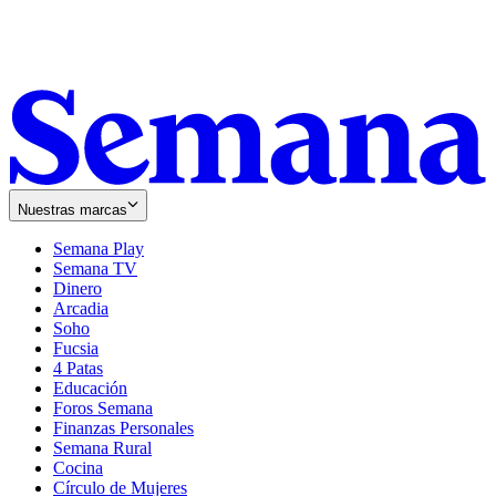
Nuestras marcas
Semana Play
Semana TV
Dinero
Arcadia
Soho
Opens
Fucsia
in
Opens
4 Patas
new
in
Educación
window
new
Foros Semana
window
Finanzas Personales
Semana Rural
Cocina
Círculo de Mujeres