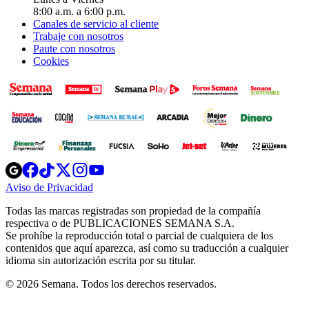
8:00 a.m. a 6:00 p.m.
Canales de servicio al cliente
Trabaje con nosotros
Paute con nosotros
Cookies
Opens
Opens
Opens
Opens
Opens
in
in
in
in
in
Aviso de Privacidad
Opens
new
new
new
new
new
in
window
window
window
window
window
Todas las marcas registradas son propiedad de la compañía
new
respectiva o de PUBLICACIONES SEMANA S.A.
window
Se prohíbe la reproducción total o parcial de cualquiera de los
contenidos que aquí aparezca, así como su traducción a cualquier
idioma sin autorización escrita por su titular.
© 2026 Semana. Todos los derechos reservados.