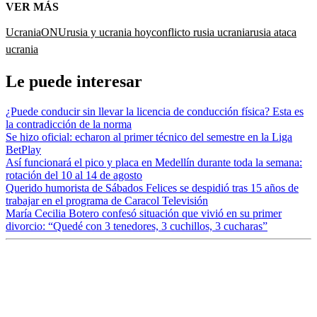
VER MÁS
Ucrania
ONU
rusia y ucrania hoy
conflicto rusia ucrania
rusia ataca
ucrania
Le puede interesar
¿Puede conducir sin llevar la licencia de conducción física? Esta es
la contradicción de la norma
Se hizo oficial: echaron al primer técnico del semestre en la Liga
BetPlay
Así funcionará el pico y placa en Medellín durante toda la semana:
rotación del 10 al 14 de agosto
Querido humorista de Sábados Felices se despidió tras 15 años de
trabajar en el programa de Caracol Televisión
María Cecilia Botero confesó situación que vivió en su primer
divorcio: “Quedé con 3 tenedores, 3 cuchillos, 3 cucharas”