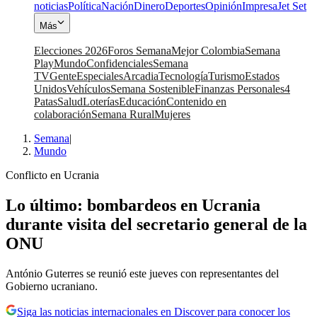
noticias
Política
Nación
Dinero
Deportes
Opinión
Impresa
Jet Set
Más
Elecciones 2026
Foros Semana
Mejor Colombia
Semana
Play
Mundo
Confidenciales
Semana
TV
Gente
Especiales
Arcadia
Tecnología
Turismo
Estados
Unidos
Vehículos
Semana Sostenible
Finanzas Personales
4
Patas
Salud
Loterías
Educación
Contenido en
colaboración
Semana Rural
Mujeres
Semana
|
Mundo
Conflicto en Ucrania
Lo último: bombardeos en Ucrania
durante visita del secretario general de la
ONU
António Guterres se reunió este jueves con representantes del
Gobierno ucraniano.
Siga las noticias internacionales en Discover para conocer los