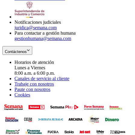
window
new
in
window
new
window
Notificaciones judiciales
juridica@semana.com
Para contactar a gestión humana
gestionhumana@semana.com
Contáctenos
Horarios de atención
Lunes a Viernes
8:00 a.m. a 6:00 p.m.
Canales de servicio al cliente
Trabaje con nosotros
Paute con nosotros
Cookies