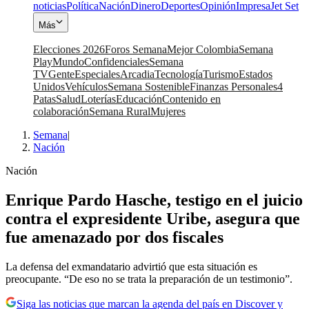
noticias
Política
Nación
Dinero
Deportes
Opinión
Impresa
Jet Set
Más
Elecciones 2026
Foros Semana
Mejor Colombia
Semana
Play
Mundo
Confidenciales
Semana
TV
Gente
Especiales
Arcadia
Tecnología
Turismo
Estados
Unidos
Vehículos
Semana Sostenible
Finanzas Personales
4
Patas
Salud
Loterías
Educación
Contenido en
colaboración
Semana Rural
Mujeres
Semana
|
Nación
Nación
Enrique Pardo Hasche, testigo en el juicio
contra el expresidente Uribe, asegura que
fue amenazado por dos fiscales
La defensa del exmandatario advirtió que esta situación es
preocupante. “De eso no se trata la preparación de un testimonio”.
Siga las noticias que marcan la agenda del país en Discover y