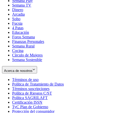
Semana Play
Semana TV
Dinero
Arcadia
Soho
Opens
Fucsia
in
Opens
4 Patas
new
in
Educación
window
new
Foros Semana
window
Finanzas Personales
Semana Rural
Cocina
Círculo de Mujeres
Semana Sostenible
Acerca de nosotros
Términos de uso
Opens
Política de Tratamiento de Datos
in
Opens
Términos suscripciones
new
Opens
in
Política de Riesgos C/ST
window
in
Opens
new
Política SAGRILAFT
Opens
new
in
window
Certificación ISSN
Opens
in
window
new
TyC Plan de Gobierno
in
new
Opens
window
Protección del consumidor
new
window
in
Opens