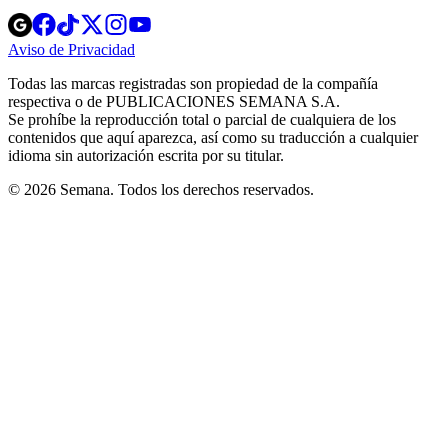
Opens
Opens
Opens
Opens
Opens
in
in
in
in
in
Aviso de Privacidad
Opens
new
new
new
new
new
in
window
window
window
window
window
Todas las marcas registradas son propiedad de la compañía
new
respectiva o de PUBLICACIONES SEMANA S.A.
window
Se prohíbe la reproducción total o parcial de cualquiera de los
contenidos que aquí aparezca, así como su traducción a cualquier
idioma sin autorización escrita por su titular.
© 2026 Semana. Todos los derechos reservados.