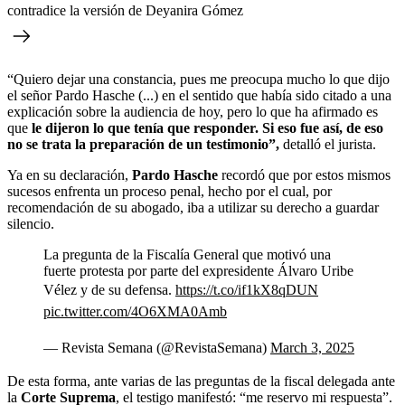
contradice la versión de Deyanira Gómez
“Quiero dejar una constancia, pues me preocupa mucho lo que dijo
el señor
Pardo Hasche (...) en el sentido que había sido citado a una
explicación sobre la audiencia de hoy, pero lo que ha afirmado es
que
le dijeron lo que tenía que responder. Si eso fue así, de eso
no se trata la preparación de un testimonio”,
detalló el jurista.
Ya en su declaración,
Pardo Hasche
recordó que por estos mismos
sucesos enfrenta un proceso penal, hecho por el cual, por
recomendación de su abogado, iba a utilizar su derecho a guardar
silencio.
La pregunta de la Fiscalía General que motivó una
fuerte protesta por parte del expresidente Álvaro Uribe
Vélez y de su defensa.
https://t.co/if1kX8qDUN
pic.twitter.com/4O6XMA0Amb
— Revista Semana (@RevistaSemana)
March 3, 2025
De esta forma, ante varias de las preguntas de la fiscal delegada ante
la
Corte Suprema
, el testigo manifestó: “me reservo mi respuesta”.