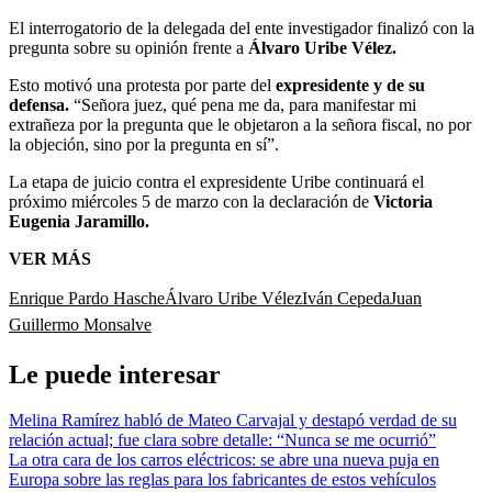
El interrogatorio de la delegada del ente investigador finalizó con la
pregunta sobre su opinión frente a
Álvaro Uribe Vélez.
Esto motivó una protesta por parte del
expresidente y de su
defensa.
“Señora juez, qué pena me da, para manifestar mi
extrañeza por la pregunta que le objetaron a la señora fiscal, no por
la objeción, sino por la pregunta en sí”.
La etapa de juicio contra el expresidente Uribe continuará el
próximo miércoles 5 de marzo con la declaración de
Victoria
Eugenia Jaramillo.
VER MÁS
Enrique Pardo Hasche
Álvaro Uribe Vélez
Iván Cepeda
Juan
Guillermo Monsalve
Le puede interesar
Melina Ramírez habló de Mateo Carvajal y destapó verdad de su
relación actual; fue clara sobre detalle: “Nunca se me ocurrió”
La otra cara de los carros eléctricos: se abre una nueva puja en
Europa sobre las reglas para los fabricantes de estos vehículos