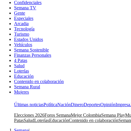
Confidenciales
Semana TV
Gente
Especiales
Arcadia
Tecnología
Turismo
Estados Unidos
Vehículos
Semana Sostenible
Finanzas Personales
4 Patas
Salud
Loterías
Educación
Contenido en colaboración
Semana Rural
Mujeres
Últimas noticias
Política
Nación
Dinero
Deportes
Opinión
Impresa
Elecciones 2026
Foros Semana
Mejor Colombia
Semana Play
Mu
Patas
Salud
Loterías
Educación
Contenido en colaboración
Seman
Semana
|