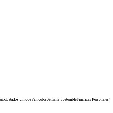
ismo
Estados Unidos
Vehículos
Semana Sostenible
Finanzas Personales
4