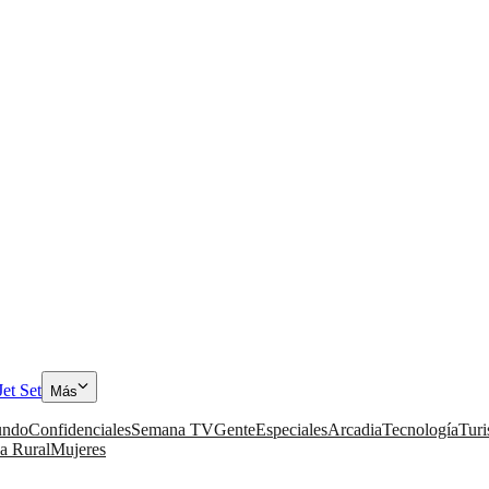
Jet Set
Más
ndo
Confidenciales
Semana TV
Gente
Especiales
Arcadia
Tecnología
Tur
a Rural
Mujeres