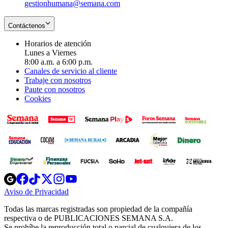
gestionhumana@semana.com
Contáctenos
Horarios de atención
Lunes a Viernes
8:00 a.m. a 6:00 p.m.
Canales de servicio al cliente
Trabaje con nosotros
Paute con nosotros
Cookies
Opens
Opens
Opens
Opens
Opens
in
in
in
in
in
Aviso de Privacidad
Opens
new
new
new
new
new
in
window
window
window
window
window
Todas las marcas registradas son propiedad de la compañía
new
respectiva o de PUBLICACIONES SEMANA S.A.
window
Se prohíbe la reproducción total o parcial de cualquiera de los