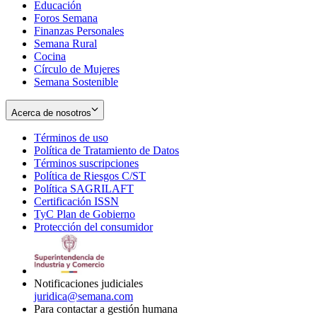
Educación
window
new
Foros Semana
window
Finanzas Personales
Semana Rural
Cocina
Círculo de Mujeres
Semana Sostenible
Acerca de nosotros
Términos de uso
Opens
Política de Tratamiento de Datos
in
Opens
Términos suscripciones
new
Opens
in
Política de Riesgos C/ST
window
in
Opens
new
Política SAGRILAFT
Opens
new
in
window
Certificación ISSN
Opens
in
window
new
TyC Plan de Gobierno
in
new
Opens
window
Protección del consumidor
new
window
in
Opens
window
new
in
window
new
window
Notificaciones judiciales
juridica@semana.com
Para contactar a gestión humana