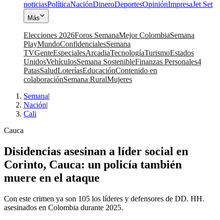
noticias
Política
Nación
Dinero
Deportes
Opinión
Impresa
Jet Set
Más
Elecciones 2026
Foros Semana
Mejor Colombia
Semana
Play
Mundo
Confidenciales
Semana
TV
Gente
Especiales
Arcadia
Tecnología
Turismo
Estados
Unidos
Vehículos
Semana Sostenible
Finanzas Personales
4
Patas
Salud
Loterías
Educación
Contenido en
colaboración
Semana Rural
Mujeres
Semana
|
Nación
|
Cali
Cauca
Disidencias asesinan a líder social en
Corinto, Cauca: un policía también
muere en el ataque
Con este crimen ya son 105 los líderes y defensores de DD. HH.
asesinados en Colombia durante 2025.