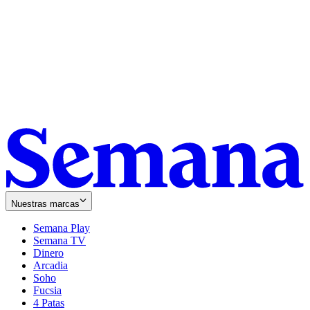
Nuestras marcas
Semana Play
Semana TV
Dinero
Arcadia
Soho
Opens
Fucsia
in
Opens
4 Patas
new
in