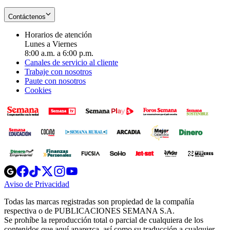
Contáctenos
Horarios de atención
Lunes a Viernes
8:00 a.m. a 6:00 p.m.
Canales de servicio al cliente
Trabaje con nosotros
Paute con nosotros
Cookies
Opens
Opens
Opens
Opens
Opens
in
in
in
in
in
Aviso de Privacidad
Opens
new
new
new
new
new
in
window
window
window
window
window
Todas las marcas registradas son propiedad de la compañía
new
respectiva o de PUBLICACIONES SEMANA S.A.
window
Se prohíbe la reproducción total o parcial de cualquiera de los
contenidos que aquí aparezca, así como su traducción a cualquier