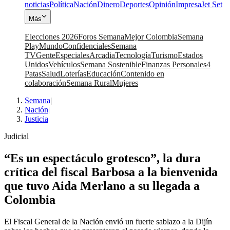
noticias
Política
Nación
Dinero
Deportes
Opinión
Impresa
Jet Set
Más
Elecciones 2026
Foros Semana
Mejor Colombia
Semana
Play
Mundo
Confidenciales
Semana
TV
Gente
Especiales
Arcadia
Tecnología
Turismo
Estados
Unidos
Vehículos
Semana Sostenible
Finanzas Personales
4
Patas
Salud
Loterías
Educación
Contenido en
colaboración
Semana Rural
Mujeres
Semana
|
Nación
|
Justicia
Judicial
“Es un espectáculo grotesco”, la dura
crítica del fiscal Barbosa a la bienvenida
que tuvo Aida Merlano a su llegada a
Colombia
El Fiscal General de la Nación envió un fuerte sablazo a la Dijín