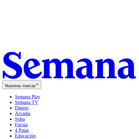
Nuestras marcas
Semana Play
Semana TV
Dinero
Arcadia
Soho
Opens
Fucsia
in
Opens
4 Patas
new
in
Educación
window
new