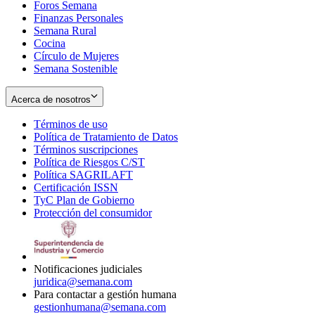
Foros Semana
window
Finanzas Personales
Semana Rural
Cocina
Círculo de Mujeres
Semana Sostenible
Acerca de nosotros
Términos de uso
Opens
Política de Tratamiento de Datos
in
Opens
Términos suscripciones
new
Opens
in
Política de Riesgos C/ST
window
in
Opens
new
Política SAGRILAFT
Opens
new
in
window
Certificación ISSN
Opens
in
window
new
TyC Plan de Gobierno
in
new
Opens
window
Protección del consumidor
new
window
in
Opens
window
new
in
window
new
window
Notificaciones judiciales
juridica@semana.com
Para contactar a gestión humana
gestionhumana@semana.com