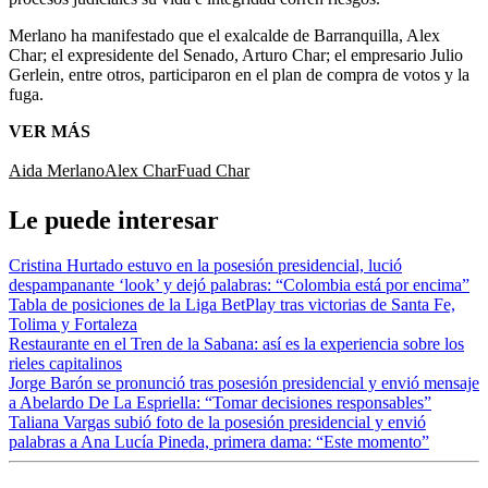
Merlano ha manifestado que el exalcalde de Barranquilla, Alex
Char; el expresidente del Senado, Arturo Char; el empresario Julio
Gerlein, entre otros, participaron en el plan de compra de votos y la
fuga.
VER MÁS
Aida Merlano
Alex Char
Fuad Char
Le puede interesar
Cristina Hurtado estuvo en la posesión presidencial, lució
despampanante ‘look’ y dejó palabras: “Colombia está por encima”
Tabla de posiciones de la Liga BetPlay tras victorias de Santa Fe,
Tolima y Fortaleza
Restaurante en el Tren de la Sabana: así es la experiencia sobre los
rieles capitalinos
Jorge Barón se pronunció tras posesión presidencial y envió mensaje
a Abelardo De La Espriella: “Tomar decisiones responsables”
Taliana Vargas subió foto de la posesión presidencial y envió
palabras a Ana Lucía Pineda, primera dama: “Este momento”