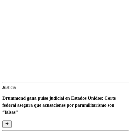
Justicia
Drummond gana pulso judicial en Estados Unidos: Corte
federal asegura que acusaciones por paramilitarismo son
“falsas”