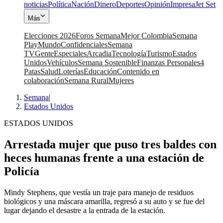
noticias
Política
Nación
Dinero
Deportes
Opinión
Impresa
Jet Set
Más
Elecciones 2026
Foros Semana
Mejor Colombia
Semana
Play
Mundo
Confidenciales
Semana
TV
Gente
Especiales
Arcadia
Tecnología
Turismo
Estados
Unidos
Vehículos
Semana Sostenible
Finanzas Personales
4
Patas
Salud
Loterías
Educación
Contenido en
colaboración
Semana Rural
Mujeres
Semana
|
Estados Unidos
ESTADOS UNIDOS
Arrestada mujer que puso tres baldes con
heces humanas frente a una estación de
Policía
Mindy Stephens, que vestía un traje para manejo de residuos
biológicos y una máscara amarilla, regresó a su auto y se fue del
lugar dejando el desastre a la entrada de la estación.