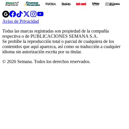
Opens
Opens
Opens
Opens
Opens
in
in
in
in
in
Aviso de Privacidad
Opens
new
new
new
new
new
in
window
window
window
window
window
Todas las marcas registradas son propiedad de la compañía
new
respectiva o de PUBLICACIONES SEMANA S.A.
window
Se prohíbe la reproducción total o parcial de cualquiera de los
contenidos que aquí aparezca, así como su traducción a cualquier
idioma sin autorización escrita por su titular.
© 2026 Semana. Todos los derechos reservados.