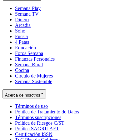
Semana Play
Semana TV
Dinero
Arcadia
Soho
Opens
Fucsia
in
Opens
4 Patas
new
in
Educación
window
new
Foros Semana
window
Finanzas Personales
Semana Rural
Cocina
Círculo de Mujeres
Semana Sostenible
Acerca de nosotros
Términos de uso
Opens
Política de Tratamiento de Datos
in
Opens
Términos suscripciones
new
Opens
in
Política de Riesgos C/ST
window
in
Opens
new
Política SAGRILAFT
Opens
new
in
window
Certificación ISSN
Opens
in
window
new
TyC Plan de Gobierno
in
new
Opens
window