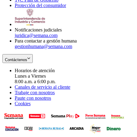
Protección del consumidor
new
window
in
Opens
window
new
in
window
new
window
Notificaciones judiciales
juridica@semana.com
Para contactar a gestión humana
gestionhumana@semana.com
Contáctenos
Horarios de atención
Lunes a Viernes
8:00 a.m. a 6:00 p.m.
Canales de servicio al cliente
Trabaje con nosotros
Paute con nosotros
Cookies