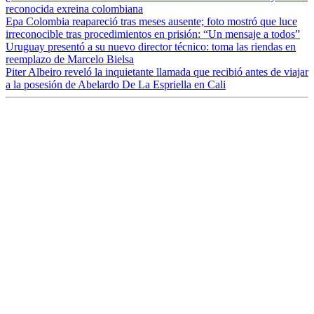
reconocida exreina colombiana
Epa Colombia reapareció tras meses ausente; foto mostró que luce
irreconocible tras procedimientos en prisión: “Un mensaje a todos”
Uruguay presentó a su nuevo director técnico: toma las riendas en
reemplazo de Marcelo Bielsa
Piter Albeiro reveló la inquietante llamada que recibió antes de viajar
a la posesión de Abelardo De La Espriella en Cali