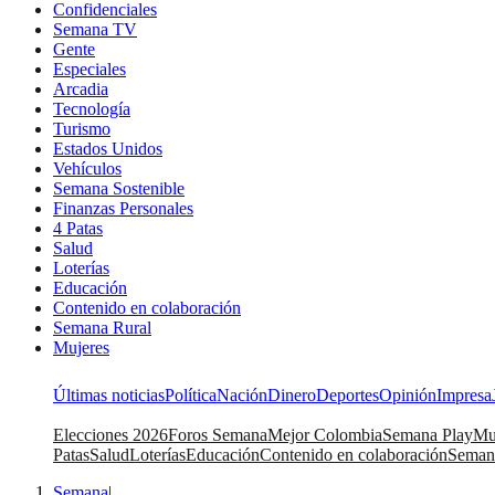
Confidenciales
Semana TV
Gente
Especiales
Arcadia
Tecnología
Turismo
Estados Unidos
Vehículos
Semana Sostenible
Finanzas Personales
4 Patas
Salud
Loterías
Educación
Contenido en colaboración
Semana Rural
Mujeres
Últimas noticias
Política
Nación
Dinero
Deportes
Opinión
Impresa
Elecciones 2026
Foros Semana
Mejor Colombia
Semana Play
Mu
Patas
Salud
Loterías
Educación
Contenido en colaboración
Seman
Semana
|