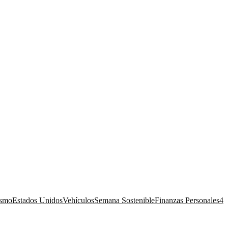
ismo
Estados Unidos
Vehículos
Semana Sostenible
Finanzas Personales
4