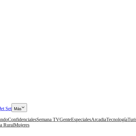
Jet Set
Más
ndo
Confidenciales
Semana TV
Gente
Especiales
Arcadia
Tecnología
Tur
a Rural
Mujeres