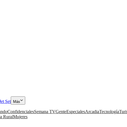
Jet Set
Más
ndo
Confidenciales
Semana TV
Gente
Especiales
Arcadia
Tecnología
Tur
a Rural
Mujeres