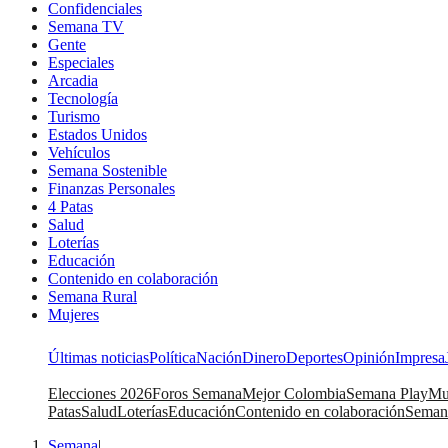
Confidenciales
Semana TV
Gente
Especiales
Arcadia
Tecnología
Turismo
Estados Unidos
Vehículos
Semana Sostenible
Finanzas Personales
4 Patas
Salud
Loterías
Educación
Contenido en colaboración
Semana Rural
Mujeres
Últimas noticias
Política
Nación
Dinero
Deportes
Opinión
Impresa
Elecciones 2026
Foros Semana
Mejor Colombia
Semana Play
Mu
Patas
Salud
Loterías
Educación
Contenido en colaboración
Seman
Semana
|