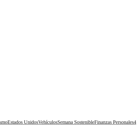
ismo
Estados Unidos
Vehículos
Semana Sostenible
Finanzas Personales
4