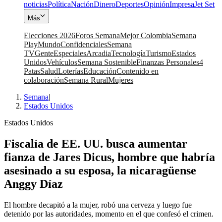
noticias
Política
Nación
Dinero
Deportes
Opinión
Impresa
Jet Set
Más
Elecciones 2026
Foros Semana
Mejor Colombia
Semana
Play
Mundo
Confidenciales
Semana
TV
Gente
Especiales
Arcadia
Tecnología
Turismo
Estados
Unidos
Vehículos
Semana Sostenible
Finanzas Personales
4
Patas
Salud
Loterías
Educación
Contenido en
colaboración
Semana Rural
Mujeres
Semana
|
Estados Unidos
Estados Unidos
Fiscalía de EE. UU. busca aumentar
fianza de Jares Dicus, hombre que habría
asesinado a su esposa, la nicaragüense
Anggy Díaz
El hombre decapitó a la mujer, robó una cerveza y luego fue
detenido por las autoridades, momento en el que confesó el crimen.