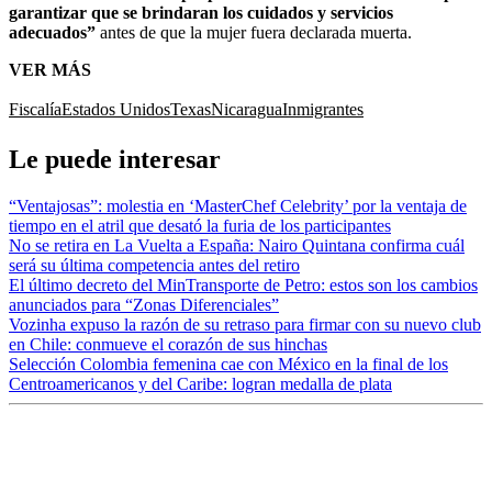
garantizar que se brindaran los cuidados y servicios
adecuados”
antes de que la mujer fuera declarada muerta.
VER MÁS
Fiscalía
Estados Unidos
Texas
Nicaragua
Inmigrantes
Le puede interesar
“Ventajosas”: molestia en ‘MasterChef Celebrity’ por la ventaja de
tiempo en el atril que desató la furia de los participantes
No se retira en La Vuelta a España: Nairo Quintana confirma cuál
será su última competencia antes del retiro
El último decreto del MinTransporte de Petro: estos son los cambios
anunciados para “Zonas Diferenciales”
Vozinha expuso la razón de su retraso para firmar con su nuevo club
en Chile: conmueve el corazón de sus hinchas
Selección Colombia femenina cae con México en la final de los
Centroamericanos y del Caribe: logran medalla de plata