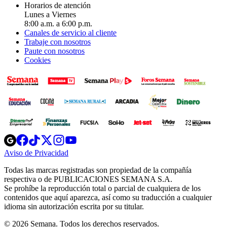
Horarios de atención
Lunes a Viernes
8:00 a.m. a 6:00 p.m.
Canales de servicio al cliente
Trabaje con nosotros
Paute con nosotros
Cookies
Opens
Opens
Opens
Opens
Opens
in
in
in
in
in
Aviso de Privacidad
Opens
new
new
new
new
new
in
window
window
window
window
window
Todas las marcas registradas son propiedad de la compañía
new
respectiva o de PUBLICACIONES SEMANA S.A.
window
Se prohíbe la reproducción total o parcial de cualquiera de los
contenidos que aquí aparezca, así como su traducción a cualquier
idioma sin autorización escrita por su titular.
© 2026 Semana. Todos los derechos reservados.