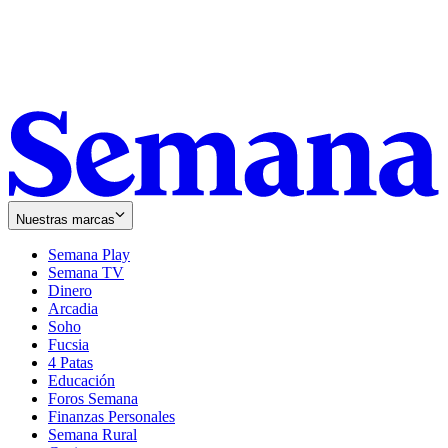
Nuestras marcas
Semana Play
Semana TV
Dinero
Arcadia
Soho
Opens
Fucsia
in
Opens
4 Patas
new
in
Educación
window
new
Foros Semana
window
Finanzas Personales
Semana Rural