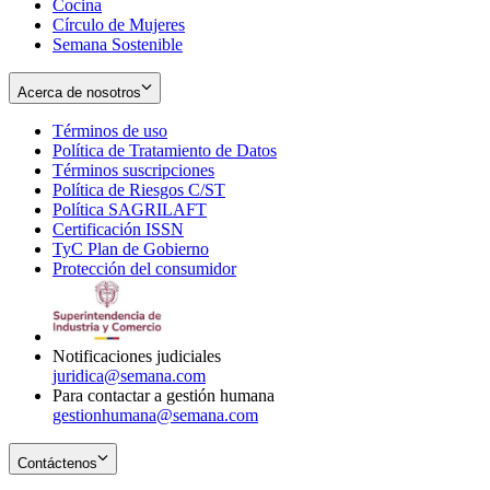
Cocina
Círculo de Mujeres
Semana Sostenible
Acerca de nosotros
Términos de uso
Opens
Política de Tratamiento de Datos
in
Opens
Términos suscripciones
new
Opens
in
Política de Riesgos C/ST
window
in
Opens
new
Política SAGRILAFT
Opens
new
in
window
Certificación ISSN
Opens
in
window
new
TyC Plan de Gobierno
in
new
Opens
window
Protección del consumidor
new
window
in
Opens
window
new
in
window
new
window
Notificaciones judiciales
juridica@semana.com
Para contactar a gestión humana
gestionhumana@semana.com
Contáctenos