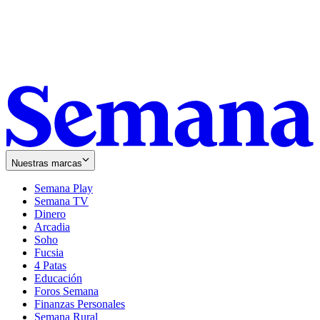
Nuestras marcas
Semana Play
Semana TV
Dinero
Arcadia
Soho
Opens
Fucsia
in
Opens
4 Patas
new
in
Educación
window
new
Foros Semana
window
Finanzas Personales
Semana Rural