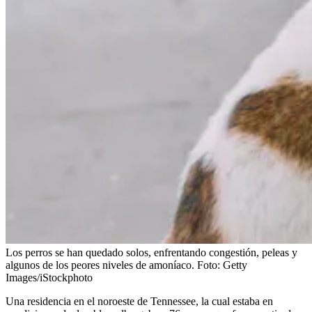
Los perros se han quedado solos, enfrentando congestión, peleas y
algunos de los peores niveles de amoníaco.
Foto:
Getty
Images/iStockphoto
Una residencia en el noroeste de Tennessee, la cual estaba en