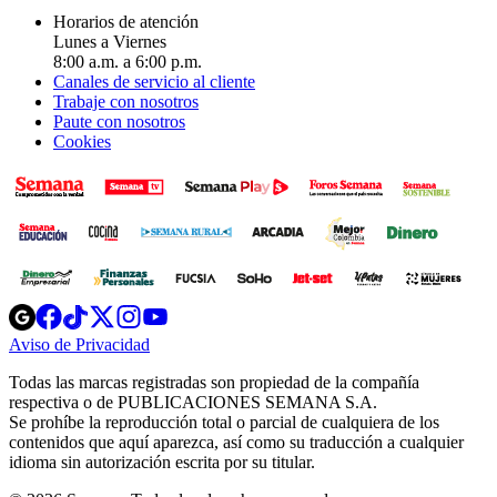
Horarios de atención
Lunes a Viernes
8:00 a.m. a 6:00 p.m.
Canales de servicio al cliente
Trabaje con nosotros
Paute con nosotros
Cookies
Opens
Opens
Opens
Opens
Opens
in
in
in
in
in
Aviso de Privacidad
Opens
new
new
new
new
new
in
window
window
window
window
window
Todas las marcas registradas son propiedad de la compañía
new
respectiva o de PUBLICACIONES SEMANA S.A.
window
Se prohíbe la reproducción total o parcial de cualquiera de los
contenidos que aquí aparezca, así como su traducción a cualquier
idioma sin autorización escrita por su titular.