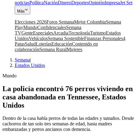
noticias
Política
Nación
Dinero
Deportes
Opinión
Impresa
Jet Set
Más
Elecciones 2026
Foros Semana
Mejor Colombia
Semana
Play
Mundo
Confidenciales
Semana
TV
Gente
Especiales
Arcadia
Tecnología
Turismo
Estados
Unidos
Vehículos
Semana Sostenible
Finanzas Personales
4
Patas
Salud
Loterías
Educación
Contenido en
colaboración
Semana Rural
Mujeres
Semana
|
Estados Unidos
Mundo
La policía encontró 76 perros viviendo en
casa abandonada en Tennessee, Estados
Unidos
Dentro de la casa había perros de todas las edades y tamaños. Desde
cachorros de tan solo tres semanas de edad, hasta madres
embarazadas y perros ancianos con demencia.