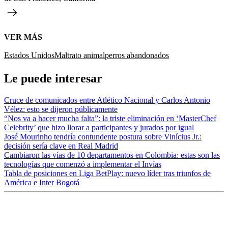
VER MÁS
Estados Unidos
Maltrato animal
perros abandonados
Le puede interesar
Cruce de comunicados entre Atlético Nacional y Carlos Antonio
Vélez: esto se dijeron públicamente
“Nos va a hacer mucha falta”: la triste eliminación en ‘MasterChef
Celebrity’ que hizo llorar a participantes y jurados por igual
José Mourinho tendría contundente postura sobre Vinícius Jr.:
decisión sería clave en Real Madrid
Cambiaron las vías de 10 departamentos en Colombia: estas son las
tecnologías que comenzó a implementar el Invías
Tabla de posiciones en Liga BetPlay: nuevo líder tras triunfos de
América e Inter Bogotá