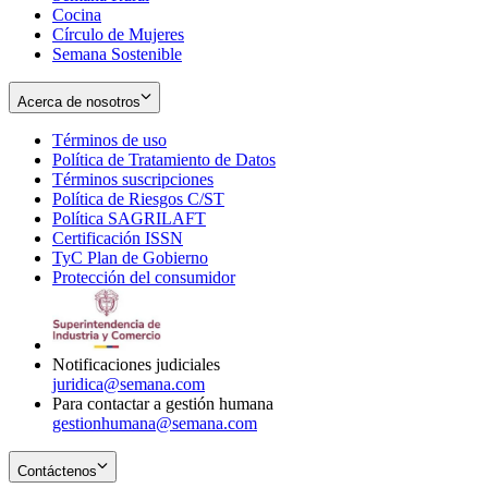
Cocina
Círculo de Mujeres
Semana Sostenible
Acerca de nosotros
Términos de uso
Opens
Política de Tratamiento de Datos
in
Opens
Términos suscripciones
new
Opens
in
Política de Riesgos C/ST
window
in
Opens
new
Política SAGRILAFT
Opens
new
in
window
Certificación ISSN
Opens
in
window
new
TyC Plan de Gobierno
in
new
Opens
window
Protección del consumidor
new
window
in
Opens
window
new
in
window
new
window
Notificaciones judiciales
juridica@semana.com
Para contactar a gestión humana
gestionhumana@semana.com
Contáctenos