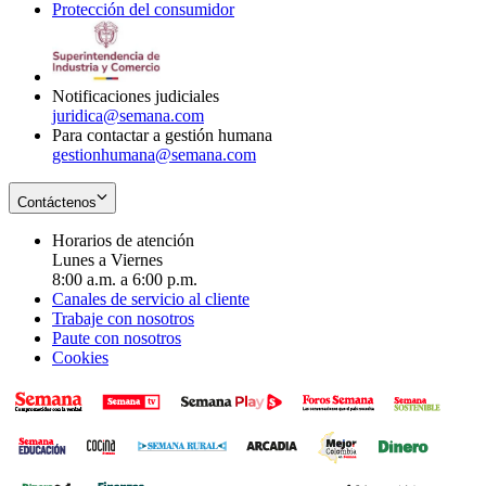
Protección del consumidor
new
window
in
Opens
window
new
in
window
new
window
Notificaciones judiciales
juridica@semana.com
Para contactar a gestión humana
gestionhumana@semana.com
Contáctenos
Horarios de atención
Lunes a Viernes
8:00 a.m. a 6:00 p.m.
Canales de servicio al cliente
Trabaje con nosotros
Paute con nosotros
Cookies