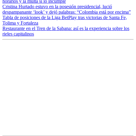
horarios y la multa si lo incumple
Cristina Hurtado estuvo en la posesión presidencial, lució
despampanante ‘look’ y dejó palabras: “Colombia está por encima”
Tabla de posiciones de la Liga BetPlay tras victorias de Santa Fe,
Tolima y Fortaleza
Restaurante en el Tren de la Sabana: así es la experiencia sobre los
rieles capitalinos