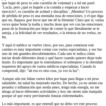
que bajar de peso es solo cuestión de voluntad y a mí me pasó:
´Lucía, pero ¿qué es bajarle a la comida y empezar a hacer
ejercicio?, es cuestión de actitud y disciplina´. ¡Mentira! Un proceso
de pérdida de peso es una montaña rusa de emociones, y el que diga
que no, flaquea ¡por favor que me dé la fórmula! Claro que sí, varias
veces quise botar la toalla y mucho tiene que ver con las emociones:
pasar de la frustración por dejar de comer lo que literalmente se te
antoja, a la felicidad de ver resultados, o la tristeza de no verlos, en
fin.
Y aquí el médico se vuelve clave, por eso, para comenzar este
camino es muy importante contar con varios especialistas, y ese fue
uno de mis grandes descubrimientos. Cada uno te indica cómo
iniciar desde diferentes áreas y qué hacer cuando quieres dejar todo
tirado. Es importante que lo entendamos: el sobrepeso y la obesidad
requieren del apoyo de varios médicos especialistas. Cuando lo
comprendí, dije: “ah eso es otra cosa, ya veo la luz”.
Aunque aún me faltan varios kilos por bajar para llegar a mi peso
saludable, mi salud ha mejorado mucho. De hecho, ya no siento esa
pesadez o inflamación que sentía antes, tengo más energía, no me
ahogo al hacer diferentes actividades y hoy me siento más tranquila
porque sé que estoy previniendo futuras enfermedades.
Lo más importante, es que entendí que no debo ver este proceso