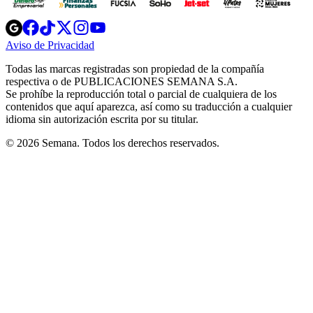
Opens
Opens
Opens
Opens
Opens
in
in
in
in
in
Aviso de Privacidad
Opens
new
new
new
new
new
in
window
window
window
window
window
Todas las marcas registradas son propiedad de la compañía
new
respectiva o de PUBLICACIONES SEMANA S.A.
window
Se prohíbe la reproducción total o parcial de cualquiera de los
contenidos que aquí aparezca, así como su traducción a cualquier
idioma sin autorización escrita por su titular.
© 2026 Semana. Todos los derechos reservados.