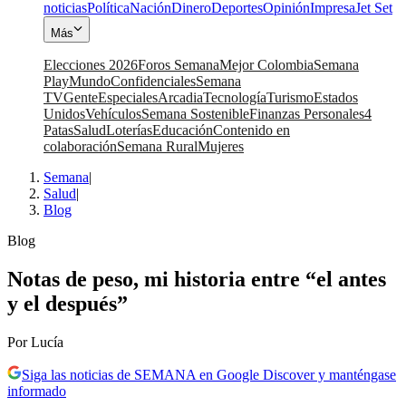
noticias
Política
Nación
Dinero
Deportes
Opinión
Impresa
Jet Set
Más
Elecciones 2026
Foros Semana
Mejor Colombia
Semana
Play
Mundo
Confidenciales
Semana
TV
Gente
Especiales
Arcadia
Tecnología
Turismo
Estados
Unidos
Vehículos
Semana Sostenible
Finanzas Personales
4
Patas
Salud
Loterías
Educación
Contenido en
colaboración
Semana Rural
Mujeres
Semana
|
Salud
|
Blog
Blog
Notas de peso, mi historia entre “el antes
y el después”
Por Lucía
Siga las noticias de SEMANA en Google Discover y manténgase
informado