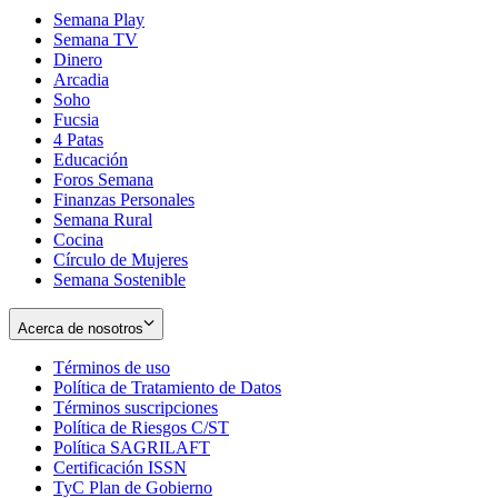
Semana Play
Semana TV
Dinero
Arcadia
Soho
Opens
Fucsia
in
Opens
4 Patas
new
in
Educación
window
new
Foros Semana
window
Finanzas Personales
Semana Rural
Cocina
Círculo de Mujeres
Semana Sostenible
Acerca de nosotros
Términos de uso
Opens
Política de Tratamiento de Datos
in
Opens
Términos suscripciones
new
Opens
in
Política de Riesgos C/ST
window
in
Opens
new
Política SAGRILAFT
Opens
new
in
window
Certificación ISSN
Opens
in
window
new
TyC Plan de Gobierno
in
new
Opens
window