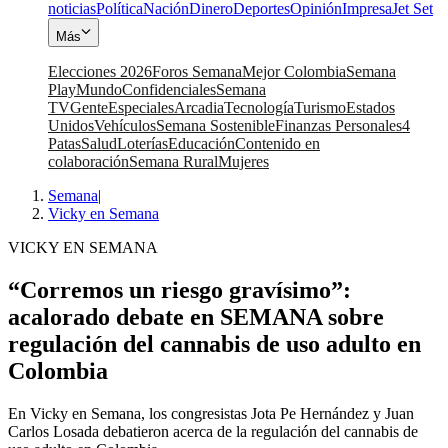
noticias
Política
Nación
Dinero
Deportes
Opinión
Impresa
Jet Set
Más
Elecciones 2026
Foros Semana
Mejor Colombia
Semana
Play
Mundo
Confidenciales
Semana
TV
Gente
Especiales
Arcadia
Tecnología
Turismo
Estados
Unidos
Vehículos
Semana Sostenible
Finanzas Personales
4
Patas
Salud
Loterías
Educación
Contenido en
colaboración
Semana Rural
Mujeres
Semana
|
Vicky en Semana
VICKY EN SEMANA
“Corremos un riesgo gravísimo”:
acalorado debate en SEMANA sobre
regulación del cannabis de uso adulto en
Colombia
En Vicky en Semana, los congresistas Jota Pe Hernández y Juan
Carlos Losada debatieron acerca de la regulación del cannabis de