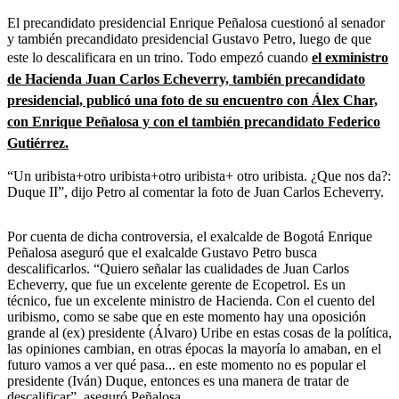
El precandidato presidencial Enrique Peñalosa cuestionó al senador
y también precandidato presidencial Gustavo Petro, luego de que
este lo descalificara en un trino. Todo empezó cuando
el exministro
de Hacienda Juan Carlos Echeverry, también precandidato
presidencial, publicó una foto de su encuentro con Álex Char,
con Enrique Peñalosa y con el también precandidato Federico
Gutiérrez.
“Un uribista+otro uribista+otro uribista+ otro uribista. ¿Que nos da?:
Duque II”, dijo Petro al comentar la foto de Juan Carlos Echeverry.
Por cuenta de dicha controversia, el exalcalde de Bogotá Enrique
Peñalosa aseguró que el exalcalde Gustavo Petro busca
descalificarlos. “Quiero señalar las cualidades de Juan Carlos
Echeverry, que fue un excelente gerente de Ecopetrol. Es un
técnico, fue un excelente ministro de Hacienda. Con el cuento del
uribismo, como se sabe que en este momento hay una oposición
grande al (ex) presidente (Álvaro) Uribe en estas cosas de la política,
las opiniones cambian, en otras épocas la mayoría lo amaban, en el
futuro vamos a ver qué pasa... en este momento no es popular el
presidente (Iván) Duque, entonces es una manera de tratar de
descalificar”, aseguró Peñalosa.