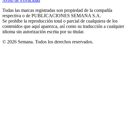
Aviso de Privacidad
Opens
new
new
new
new
new
in
window
window
window
window
window
Todas las marcas registradas son propiedad de la compañía
new
respectiva o de PUBLICACIONES SEMANA S.A.
window
Se prohíbe la reproducción total o parcial de cualquiera de los
contenidos que aquí aparezca, así como su traducción a cualquier
idioma sin autorización escrita por su titular.
© 2026 Semana. Todos los derechos reservados.