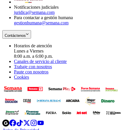
Notificaciones judiciales
juridica@semana.com
Para contactar a gestión humana
gestionhumana@semana.com
Contáctenos
Horarios de atención
Lunes a Viernes
8:00 a.m. a 6:00 p.m.
Canales de servicio al cliente
Trabaje con nosotros
Paute con nosotros
Cookies
Opens
Opens
Opens
Opens
Opens
in
in
in
in
in