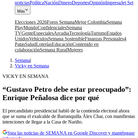
noticias
Política
Nación
Dinero
Deportes
Opinión
Impresa
Jet Set
Más
Elecciones 2026
Foros Semana
Mejor Colombia
Semana
Play
Mundo
Confidenciales
Semana
TV
Gente
Especiales
Arcadia
Tecnología
Turismo
Estados
Unidos
Vehículos
Semana Sostenible
Finanzas Personales
4
Patas
Salud
Loterías
Educación
Contenido en
colaboración
Semana Rural
Mujeres
Semana
|
Vicky en Semana
VICKY EN SEMANA
“Gustavo Petro debe estar preocupado”:
Enrique Peñalosa dice por qué
El precandidato presidencial habló de la contienda electoral ahora
que se suma el exalcalde de Barranquilla Álex Char, con manifiestas
intenciones de llegar a la Casa de Nariño.
Siga las noticias de SEMANA en Google Discover y manténgase