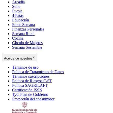
Arcadia
Soho
Opens
Fucsia
in
Opens
4 Patas
new
in
Educación
window
new
Foros Semana
window
Finanzas Personales
Semana Rural
Cocina
Círculo de Mujeres
Semana Sostenible
Acerca de nosotros
Términos de uso
Opens
Política de Tratamiento de Datos
in
Opens
Términos suscripciones
new
Opens
in
Política de Riesgos C/ST
window
in
Opens
new
Política SAGRILAFT
Opens
new
in
window
Certificación ISSN
Opens
in
window
new
TyC Plan de Gobierno
in
new
Opens
window
Protección del consumidor
new
window
in
Opens
window
new
in
window
new
window