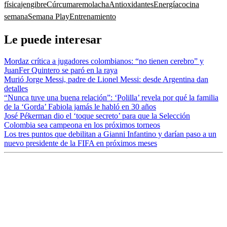
física
jengibre
Cúrcuma
remolacha
Antioxidantes
Energía
cocina
semana
Semana Play
Entrenamiento
Le puede interesar
Mordaz crítica a jugadores colombianos: “no tienen cerebro” y
JuanFer Quintero se paró en la raya
Murió Jorge Messi, padre de Lionel Messi: desde Argentina dan
detalles
“Nunca tuve una buena relación”: ‘Polilla’ revela por qué la familia
de la ‘Gorda’ Fabiola jamás le habló en 30 años
José Pékerman dio el ‘toque secreto’ para que la Selección
Colombia sea campeona en los próximos torneos
Los tres puntos que debilitan a Gianni Infantino y darían paso a un
nuevo presidente de la FIFA en próximos meses