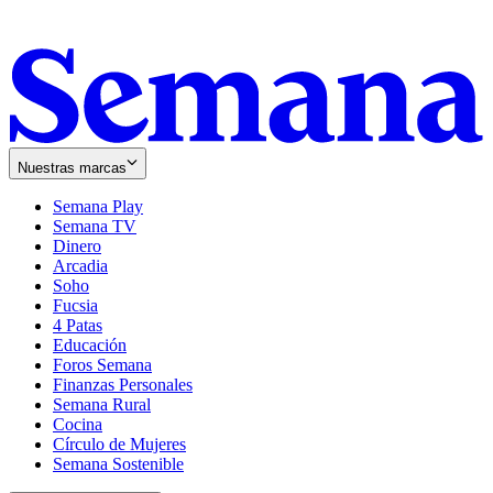
Nuestras marcas
Semana Play
Semana TV
Dinero
Arcadia
Soho
Opens
Fucsia
in
Opens
4 Patas
new
in
Educación
window
new
Foros Semana
window
Finanzas Personales
Semana Rural
Cocina
Círculo de Mujeres
Semana Sostenible