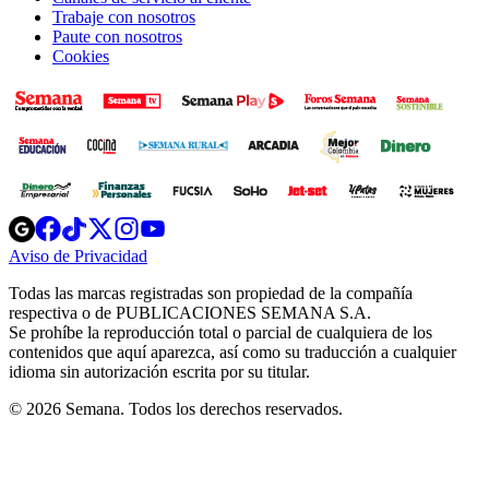
Trabaje con nosotros
Paute con nosotros
Cookies
Opens
Opens
Opens
Opens
Opens
in
in
in
in
in
Aviso de Privacidad
Opens
new
new
new
new
new
in
window
window
window
window
window
Todas las marcas registradas son propiedad de la compañía
new
respectiva o de PUBLICACIONES SEMANA S.A.
window
Se prohíbe la reproducción total o parcial de cualquiera de los
contenidos que aquí aparezca, así como su traducción a cualquier
idioma sin autorización escrita por su titular.
© 2026 Semana. Todos los derechos reservados.