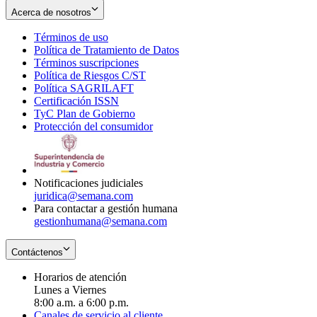
Acerca de nosotros
Términos de uso
Opens
Política de Tratamiento de Datos
in
Opens
Términos suscripciones
new
Opens
in
Política de Riesgos C/ST
window
in
Opens
new
Política SAGRILAFT
Opens
new
in
window
Certificación ISSN
Opens
in
window
new
TyC Plan de Gobierno
in
new
Opens
window
Protección del consumidor
new
window
in
Opens
window
new
in
window
new
window
Notificaciones judiciales
juridica@semana.com
Para contactar a gestión humana
gestionhumana@semana.com
Contáctenos
Horarios de atención
Lunes a Viernes
8:00 a.m. a 6:00 p.m.
Canales de servicio al cliente