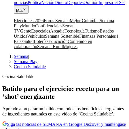
noticias
Política
Nación
Dinero
Deportes
Opinión
Impresa
Jet Set
Más
Elecciones 2026
Foros Semana
Mejor Colombia
Semana
Play
Mundo
Confidenciales
Semana
TV
Gente
Especiales
Arcadia
Tecnología
Turismo
Estados
Unidos
Vehículos
Semana Sostenible
Finanzas Personales
4
Patas
Salud
Loterías
Educación
Contenido en
colaboración
Semana Rural
Mujeres
Semana
|
Semana Play
|
Cocina Saludable
Cocina Saludable
Batido para el ejercicio: receta para un
‘shot’ energizante
Aprende a preparar un batido con todos los beneficios energizantes
de ingredientes naturales en este video de ‘Cocina Saludable’.
Siga las noticias de SEMANA en Google Discover y manténgase