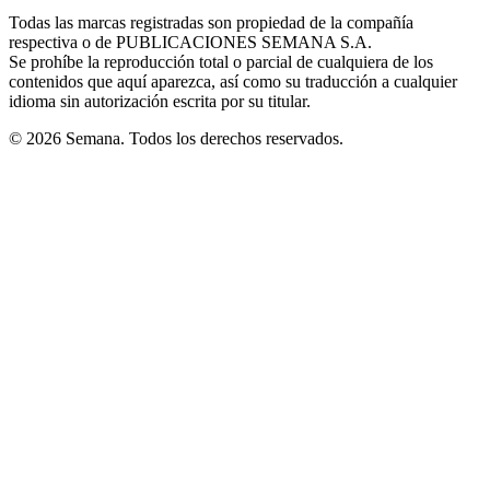
in
window
window
window
window
window
Todas las marcas registradas son propiedad de la compañía
new
respectiva o de PUBLICACIONES SEMANA S.A.
window
Se prohíbe la reproducción total o parcial de cualquiera de los
contenidos que aquí aparezca, así como su traducción a cualquier
idioma sin autorización escrita por su titular.
© 2026 Semana. Todos los derechos reservados.