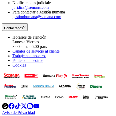
Notificaciones judiciales
juridica@semana.com
Para contactar a gestión humana
gestionhumana@semana.com
Contáctenos
Horarios de atención
Lunes a Viernes
8:00 a.m. a 6:00 p.m.
Canales de servicio al cliente
Trabaje con nosotros
Paute con nosotros
Cookies
Opens
Opens
Opens
Opens
Opens
in
in
in
in
in
Aviso de Privacidad
Opens
new
new
new
new
new