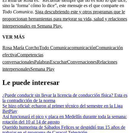
El lema de Rosa es: “Recuerde siempre que no es solo lo que dice,
sino la ‘forma’ cómo lo dice”, este mensaje es el que comparte en
Todo Comunica
.
Siga descubriendo este y otros programas que le
proporcionan herramientas para mejorar su vida, salud y relaciones
interpersonales en Semana Play.
VER MÁS
Rosa María Corcho
Todo Comunica
comunicación
Comunicación
efectiva
Competencias
conversacionales
Palabras
Escuchar
Conversaciones
Relaciones
interpersonales
Semana Play
Le puede interesar
¿Puede conducir sin llevar la licencia de conducción física? Esta es
la contradicción de la norma
Se hizo oficial: echaron al primer técnico del semestre en la Liga
BetPlay
Así funcionará el pico y placa en Medellín durante toda la semana:
rotación del 10 al 14 de agosto
Querido humorista de Sábados Felices se despidió tras 15 años de
trabajar en el programa de Caracol Televisión