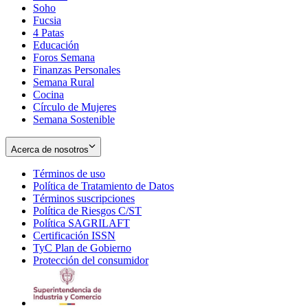
Soho
Opens
Fucsia
in
Opens
4 Patas
new
in
Educación
window
new
Foros Semana
window
Finanzas Personales
Semana Rural
Cocina
Círculo de Mujeres
Semana Sostenible
Acerca de nosotros
Términos de uso
Opens
Política de Tratamiento de Datos
in
Opens
Términos suscripciones
new
Opens
in
Política de Riesgos C/ST
window
in
Opens
new
Política SAGRILAFT
Opens
new
in
window
Certificación ISSN
Opens
in
window
new
TyC Plan de Gobierno
in
new
Opens
window
Protección del consumidor
new
window
in
Opens
window
new
in
window
new
window