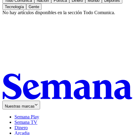
Todo Comunica
Nación
Política
Dinero
Mundo
Deportes
Tecnología
Gente
No hay artículos disponibles en la sección
Todo Comunica
.
Nuestras marcas
Semana Play
Semana TV
Dinero
Arcadia