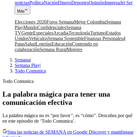
noticias
Política
Nación
Dinero
Deportes
Opinión
Impresa
Jet Set
Más
Elecciones 2026
Foros Semana
Mejor Colombia
Semana
Play
Mundo
Confidenciales
Semana
TV
Gente
Especiales
Arcadia
Tecnología
Turismo
Estados
Unidos
Vehículos
Semana Sostenible
Finanzas Personales
4
Patas
Salud
Loterías
Educación
Contenido en
colaboración
Semana Rural
Mujeres
Semana
|
Semana Play
|
Todo Comunica
Todo Comunica
La palabra mágica para tener una
comunicación efectiva
La palabra mágica no es “por favor’', es “cómo”. Descubra por qué
en este episodio de ‘Todo Comunica’.
Siga las noticias de SEMANA en Google Discover y manténgase