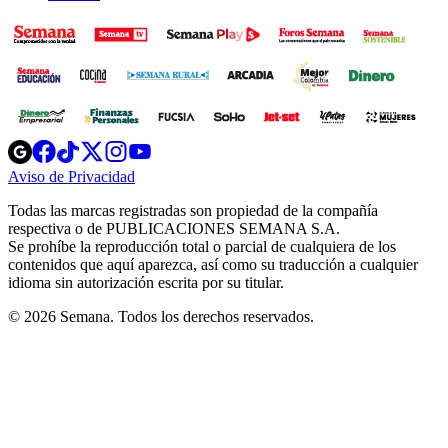
Opens
Opens
Opens
Opens
Opens
in
in
in
in
in
Aviso de Privacidad
Opens
new
new
new
new
new
in
window
window
window
window
window
Todas las marcas registradas son propiedad de la compañía
new
respectiva o de PUBLICACIONES SEMANA S.A.
window
Se prohíbe la reproducción total o parcial de cualquiera de los
contenidos que aquí aparezca, así como su traducción a cualquier
idioma sin autorización escrita por su titular.
© 2026 Semana. Todos los derechos reservados.