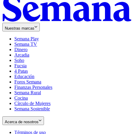
Nuestras marcas
Semana Play
Semana TV
Dinero
Arcadia
Soho
Opens
Fucsia
in
Opens
4 Patas
new
in
Educación
window
new
Foros Semana
window
Finanzas Personales
Semana Rural
Cocina
Círculo de Mujeres
Semana Sostenible
Acerca de nosotros
Términos de uso
Opens