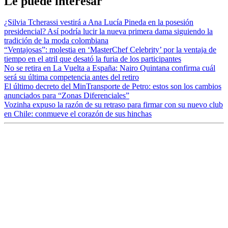
Le puede interesar
¿Silvia Tcherassi vestirá a Ana Lucía Pineda en la posesión
presidencial? Así podría lucir la nueva primera dama siguiendo la
tradición de la moda colombiana
“Ventajosas”: molestia en ‘MasterChef Celebrity’ por la ventaja de
tiempo en el atril que desató la furia de los participantes
No se retira en La Vuelta a España: Nairo Quintana confirma cuál
será su última competencia antes del retiro
El último decreto del MinTransporte de Petro: estos son los cambios
anunciados para “Zonas Diferenciales”
Vozinha expuso la razón de su retraso para firmar con su nuevo club
en Chile: conmueve el corazón de sus hinchas