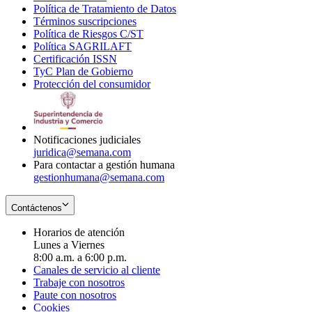
Política de Tratamiento de Datos
in
Opens
Términos suscripciones
new
Opens
in
Política de Riesgos C/ST
window
in
Opens
new
Política SAGRILAFT
Opens
new
in
window
Certificación ISSN
Opens
in
window
new
TyC Plan de Gobierno
in
new
Opens
window
Protección del consumidor
new
window
in
Opens
window
new
in
window
new
window
Notificaciones judiciales
juridica@semana.com
Para contactar a gestión humana
gestionhumana@semana.com
Contáctenos
Horarios de atención
Lunes a Viernes
8:00 a.m. a 6:00 p.m.
Canales de servicio al cliente
Trabaje con nosotros
Paute con nosotros
Cookies