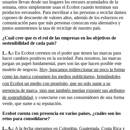
usuarios llevan desde sus hogares los envases acumulados de la
semana, otros simplemente usan el Ecobot cuando terminan sus
productos envasados. Para movilizar a las personas a reciclar damos
cupones de descuento de valores altos, además de los esfuerzos en
comunicación para que más personas conozcan esta alternativa y
juntos aumentemos la tasa de reciclaje de nuestro país.
¿Cuál cree que es el rol de las empresas en los objetivos de
sostenibilidad de cada país?
L. A.:
En Ecobot creemos en el poder que tienen las marcas para
hacer cambios positivos en la sociedad. Para nosotros, las marcas
juegan un papel fundamental, pues son las que hacen posible este
modelo de negocio.
Hoy, buscamos redireccionar un poco la forma
como las marca consumen los medios publicitarios, brindándoles
con Ecobot un medio con propósito, que no solo sume a su
presencia de marca, sino que también puedan exponer sus atributos
de sostenibilidad,
y conectarse con sus consumidores de una forma
verde, que sume a su reputación.
Ecobot cuenta con presencia en varios países, ¿cuáles son los
retos para consolidarse?
L. A.:
A la fecha operamos en Colombia, Guatemala, Costa Rica y