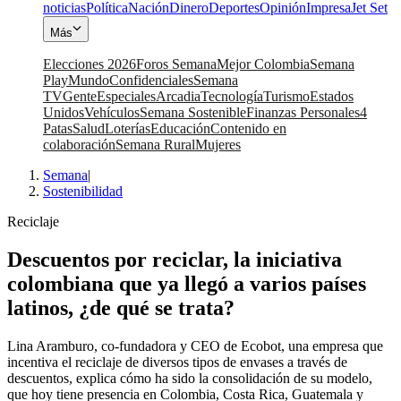
noticias
Política
Nación
Dinero
Deportes
Opinión
Impresa
Jet Set
Más
Elecciones 2026
Foros Semana
Mejor Colombia
Semana
Play
Mundo
Confidenciales
Semana
TV
Gente
Especiales
Arcadia
Tecnología
Turismo
Estados
Unidos
Vehículos
Semana Sostenible
Finanzas Personales
4
Patas
Salud
Loterías
Educación
Contenido en
colaboración
Semana Rural
Mujeres
Semana
|
Sostenibilidad
Reciclaje
Descuentos por reciclar, la iniciativa
colombiana que ya llegó a varios países
latinos, ¿de qué se trata?
Lina Aramburo, co-fundadora y CEO de Ecobot, una empresa que
incentiva el reciclaje de diversos tipos de envases a través de
descuentos, explica cómo ha sido la consolidación de su modelo,
que hoy tiene presencia en Colombia, Costa Rica, Guatemala y