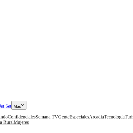
Jet Set
Más
ndo
Confidenciales
Semana TV
Gente
Especiales
Arcadia
Tecnología
Tur
a Rural
Mujeres