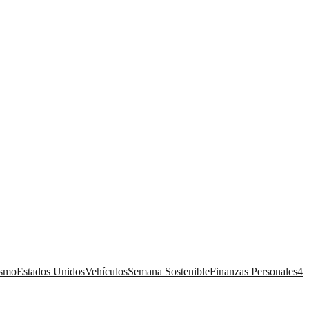
ismo
Estados Unidos
Vehículos
Semana Sostenible
Finanzas Personales
4