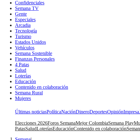
Confidenciales
Semana TV
Gente
Especiales
Arcadia
Tecnología
Turismo
Estados Unidos
Vehículos
Semana Sostenible
Finanzas Personales
4 Patas
Salud
Loterías
Educación
Contenido en colaboración
Semana Rural
Mujeres
Últimas noticias
Política
Nación
Dinero
Deportes
Opinión
Impresa
Elecciones 2026
Foros Semana
Mejor Colombia
Semana Play
Mu
Patas
Salud
Loterías
Educación
Contenido en colaboración
Seman
Semana
|