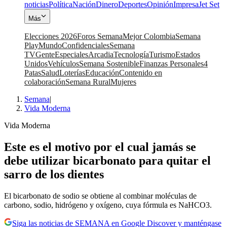
noticias
Política
Nación
Dinero
Deportes
Opinión
Impresa
Jet Set
Más
Elecciones 2026
Foros Semana
Mejor Colombia
Semana
Play
Mundo
Confidenciales
Semana
TV
Gente
Especiales
Arcadia
Tecnología
Turismo
Estados
Unidos
Vehículos
Semana Sostenible
Finanzas Personales
4
Patas
Salud
Loterías
Educación
Contenido en
colaboración
Semana Rural
Mujeres
Semana
|
Vida Moderna
Vida Moderna
Este es el motivo por el cual jamás se
debe utilizar bicarbonato para quitar el
sarro de los dientes
El bicarbonato de sodio se obtiene al combinar moléculas de
carbono, sodio, hidrógeno y oxígeno, cuya fórmula es NaHCO3.
Siga las noticias de SEMANA en Google Discover y manténgase