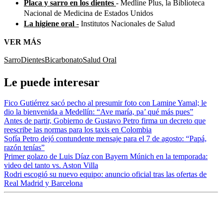
Placa y sarro en los dientes
- Medline Plus, la Biblioteca
Nacional de Medicina de Estados Unidos
La higiene oral
-
Institutos Nacionales de Salud
VER MÁS
Sarro
Dientes
Bicarbonato
Salud Oral
Le puede interesar
Fico Gutiérrez sacó pecho al presumir foto con Lamine Yamal; le
dio la bienvenida a Medellín: “Ave maría, pa’ qué más pues”
Antes de partir, Gobierno de Gustavo Petro firma un decreto que
reescribe las normas para los taxis en Colombia
Sofía Petro dejó contundente mensaje para el 7 de agosto: “Papá,
razón tenías”
Primer golazo de Luis Díaz con Bayern Múnich en la temporada:
video del tanto vs. Aston Villa
Rodri escogió su nuevo equipo: anuncio oficial tras las ofertas de
Real Madrid y Barcelona