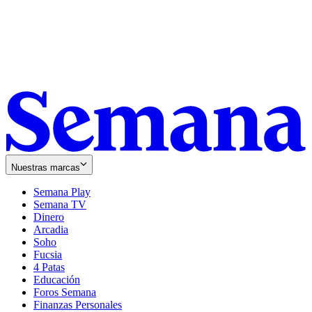
Nuestras marcas
Semana Play
Semana TV
Dinero
Arcadia
Soho
Opens
Fucsia
in
Opens
4 Patas
new
in
Educación
window
new
Foros Semana
window
Finanzas Personales