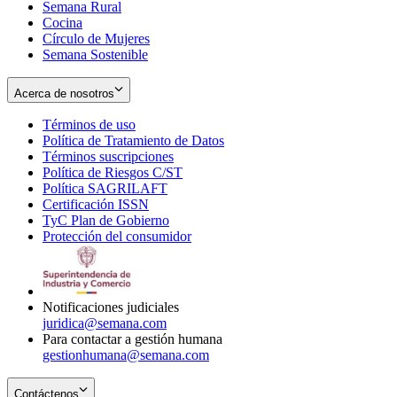
Semana Rural
Cocina
Círculo de Mujeres
Semana Sostenible
Acerca de nosotros
Términos de uso
Opens
Política de Tratamiento de Datos
in
Opens
Términos suscripciones
new
Opens
in
Política de Riesgos C/ST
window
in
Opens
new
Política SAGRILAFT
Opens
new
in
window
Certificación ISSN
Opens
in
window
new
TyC Plan de Gobierno
in
new
Opens
window
Protección del consumidor
new
window
in
Opens
window
new
in
window
new
window
Notificaciones judiciales
juridica@semana.com
Para contactar a gestión humana
gestionhumana@semana.com
Contáctenos