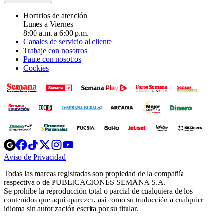
Horarios de atención
Lunes a Viernes
8:00 a.m. a 6:00 p.m.
Canales de servicio al cliente
Trabaje con nosotros
Paute con nosotros
Cookies
Opens
Opens
Opens
Opens
Opens
in
in
in
in
in
Aviso de Privacidad
Opens
new
new
new
new
new
in
window
window
window
window
window
Todas las marcas registradas son propiedad de la compañía
new
respectiva o de PUBLICACIONES SEMANA S.A.
window
Se prohíbe la reproducción total o parcial de cualquiera de los
contenidos que aquí aparezca, así como su traducción a cualquier
idioma sin autorización escrita por su titular.