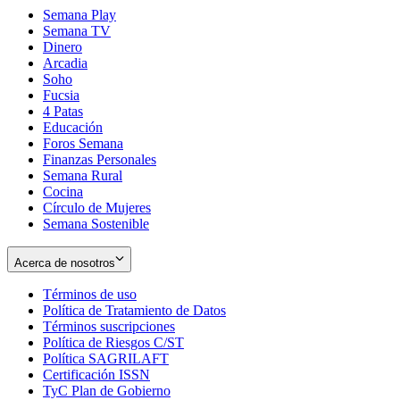
Semana Play
Semana TV
Dinero
Arcadia
Soho
Opens
Fucsia
in
Opens
4 Patas
new
in
Educación
window
new
Foros Semana
window
Finanzas Personales
Semana Rural
Cocina
Círculo de Mujeres
Semana Sostenible
Acerca de nosotros
Términos de uso
Opens
Política de Tratamiento de Datos
in
Opens
Términos suscripciones
new
Opens
in
Política de Riesgos C/ST
window
in
Opens
new
Política SAGRILAFT
Opens
new
in
window
Certificación ISSN
Opens
in
window
new
TyC Plan de Gobierno
in
new
Opens
window