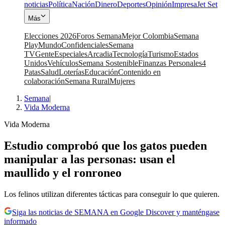
noticias
Política
Nación
Dinero
Deportes
Opinión
Impresa
Jet Set
Más
Elecciones 2026
Foros Semana
Mejor Colombia
Semana
Play
Mundo
Confidenciales
Semana
TV
Gente
Especiales
Arcadia
Tecnología
Turismo
Estados
Unidos
Vehículos
Semana Sostenible
Finanzas Personales
4
Patas
Salud
Loterías
Educación
Contenido en
colaboración
Semana Rural
Mujeres
Semana
|
Vida Moderna
Vida Moderna
Estudio comprobó que los gatos pueden
manipular a las personas: usan el
maullido y el ronroneo
Los felinos utilizan diferentes tácticas para conseguir lo que quieren.
Siga las noticias de SEMANA en Google Discover y manténgase
informado