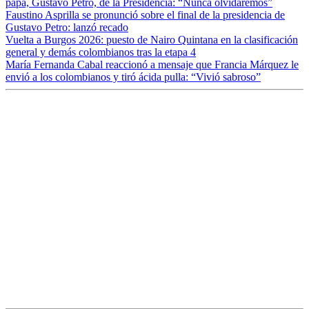
papá, Gustavo Petro, de la Presidencia: “Nunca olvidaremos”
Faustino Asprilla se pronunció sobre el final de la presidencia de
Gustavo Petro: lanzó recado
Vuelta a Burgos 2026: puesto de Nairo Quintana en la clasificación
general y demás colombianos tras la etapa 4
María Fernanda Cabal reaccionó a mensaje que Francia Márquez le
envió a los colombianos y tiró ácida pulla: “Vivió sabroso”