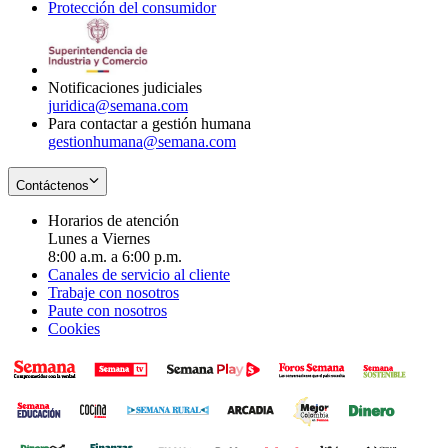
Protección del consumidor
new
window
in
Opens
window
new
in
window
new
window
Notificaciones judiciales
juridica@semana.com
Para contactar a gestión humana
gestionhumana@semana.com
Contáctenos
Horarios de atención
Lunes a Viernes
8:00 a.m. a 6:00 p.m.
Canales de servicio al cliente
Trabaje con nosotros
Paute con nosotros
Cookies