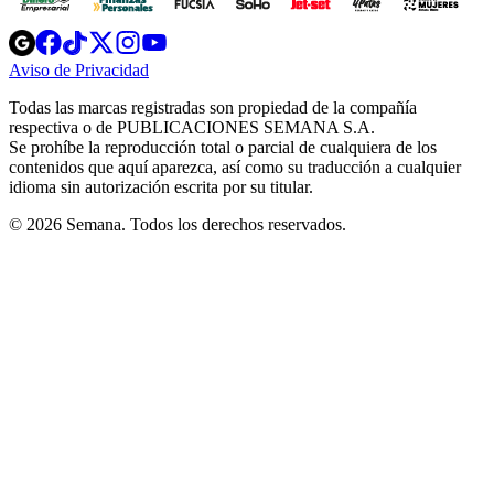
Opens
Opens
Opens
Opens
Opens
in
in
in
in
in
Aviso de Privacidad
Opens
new
new
new
new
new
in
window
window
window
window
window
Todas las marcas registradas son propiedad de la compañía
new
respectiva o de PUBLICACIONES SEMANA S.A.
window
Se prohíbe la reproducción total o parcial de cualquiera de los
contenidos que aquí aparezca, así como su traducción a cualquier
idioma sin autorización escrita por su titular.
© 2026 Semana. Todos los derechos reservados.