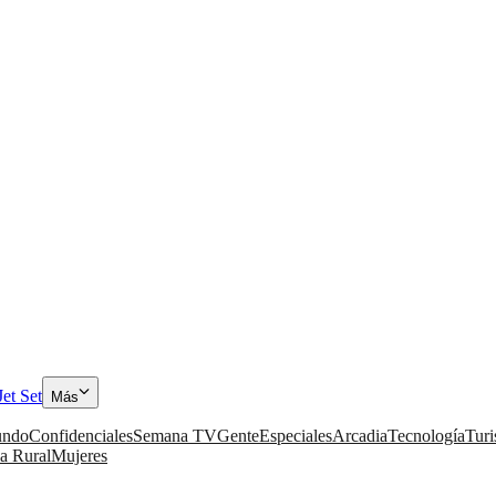
Jet Set
Más
ndo
Confidenciales
Semana TV
Gente
Especiales
Arcadia
Tecnología
Tur
a Rural
Mujeres