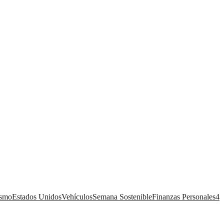
ismo
Estados Unidos
Vehículos
Semana Sostenible
Finanzas Personales
4