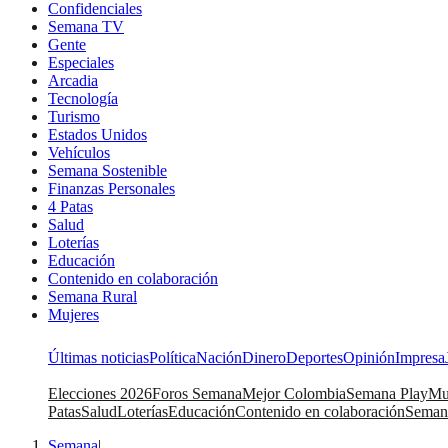
Confidenciales
Semana TV
Gente
Especiales
Arcadia
Tecnología
Turismo
Estados Unidos
Vehículos
Semana Sostenible
Finanzas Personales
4 Patas
Salud
Loterías
Educación
Contenido en colaboración
Semana Rural
Mujeres
Últimas noticias
Política
Nación
Dinero
Deportes
Opinión
Impresa
Elecciones 2026
Foros Semana
Mejor Colombia
Semana Play
Mu
Patas
Salud
Loterías
Educación
Contenido en colaboración
Seman
Semana
|