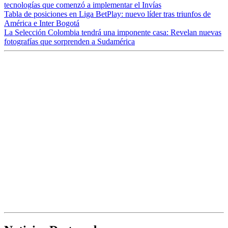
tecnologías que comenzó a implementar el Invías
Tabla de posiciones en Liga BetPlay: nuevo líder tras triunfos de
América e Inter Bogotá
La Selección Colombia tendrá una imponente casa: Revelan nuevas
fotografías que sorprenden a Sudamérica