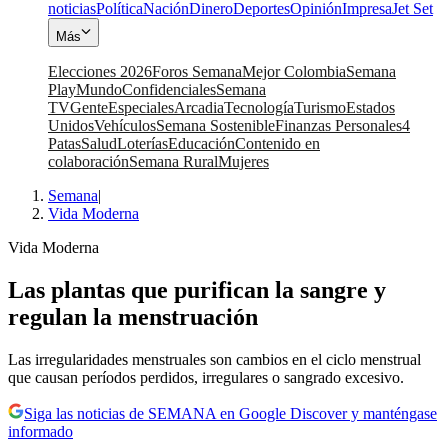
noticias
Política
Nación
Dinero
Deportes
Opinión
Impresa
Jet Set
Más
Elecciones 2026
Foros Semana
Mejor Colombia
Semana
Play
Mundo
Confidenciales
Semana
TV
Gente
Especiales
Arcadia
Tecnología
Turismo
Estados
Unidos
Vehículos
Semana Sostenible
Finanzas Personales
4
Patas
Salud
Loterías
Educación
Contenido en
colaboración
Semana Rural
Mujeres
Semana
|
Vida Moderna
Vida Moderna
Las plantas que purifican la sangre y
regulan la menstruación
Las irregularidades menstruales son cambios en el ciclo menstrual
que causan períodos perdidos, irregulares o sangrado excesivo.
Siga las noticias de SEMANA en Google Discover y manténgase
informado