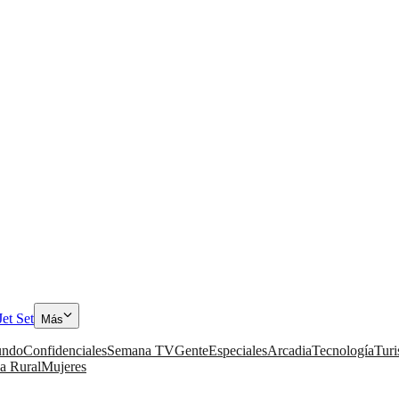
Jet Set
Más
ndo
Confidenciales
Semana TV
Gente
Especiales
Arcadia
Tecnología
Tur
a Rural
Mujeres