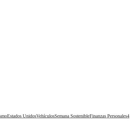
ismo
Estados Unidos
Vehículos
Semana Sostenible
Finanzas Personales
4