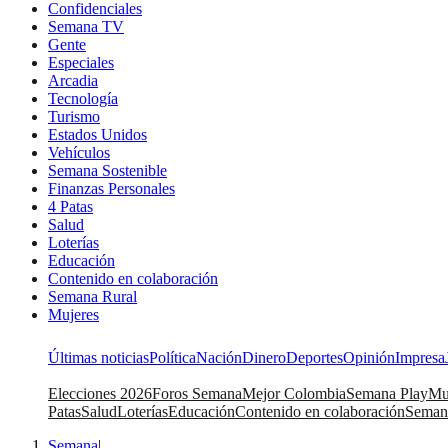
Confidenciales
Semana TV
Gente
Especiales
Arcadia
Tecnología
Turismo
Estados Unidos
Vehículos
Semana Sostenible
Finanzas Personales
4 Patas
Salud
Loterías
Educación
Contenido en colaboración
Semana Rural
Mujeres
Últimas noticias
Política
Nación
Dinero
Deportes
Opinión
Impresa
Elecciones 2026
Foros Semana
Mejor Colombia
Semana Play
Mu
Patas
Salud
Loterías
Educación
Contenido en colaboración
Seman
Semana
|