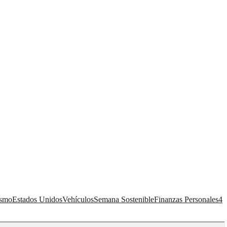
ismo
Estados Unidos
Vehículos
Semana Sostenible
Finanzas Personales
4