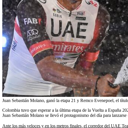
Juan Sebastián Molano, ganó la etapa 21 y Remco Evenepoel, el títul
Colombia tuvo que esperar a la última etapa de la Vuelta a España 202
Juan Sebastián Molano se llevó el protagonismo del día para lanzarse en
Ante los más veloces y en los metros finales, el corredor del UAE T