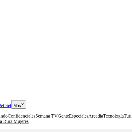
Jet Set
Más
ndo
Confidenciales
Semana TV
Gente
Especiales
Arcadia
Tecnología
Tur
a Rural
Mujeres