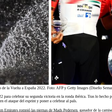
o de la Vuelta a España 2022.
Foto:
AFP y Getty Images (Diseño Sema
2 para celebrar su segunda victoria en la ronda ibérica. Tras lo hecho
 el ataque del esprint y poner a celebrar al país.
eam Emirates rompió las piernas de Mads Pedersen
, ganador de la camise