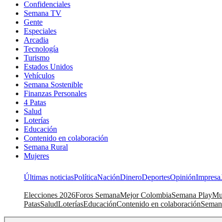
Confidenciales
Semana TV
Gente
Especiales
Arcadia
Tecnología
Turismo
Estados Unidos
Vehículos
Semana Sostenible
Finanzas Personales
4 Patas
Salud
Loterías
Educación
Contenido en colaboración
Semana Rural
Mujeres
Últimas noticias
Política
Nación
Dinero
Deportes
Opinión
Impresa
Elecciones 2026
Foros Semana
Mejor Colombia
Semana Play
Mu
Patas
Salud
Loterías
Educación
Contenido en colaboración
Seman