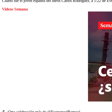
Cuarto fue el joven español del Ineos Carlos Rodríguez, a 1:22 de Ev
Videos Semana
💪 ¡Otra celebración más de
@EvenepoelRemco
!