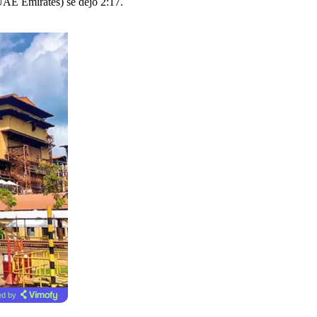
(UAE Emirates) se dejó 2:17.
d by