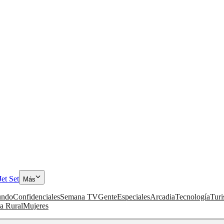
Jet Set
Más
ndo
Confidenciales
Semana TV
Gente
Especiales
Arcadia
Tecnología
Tur
a Rural
Mujeres