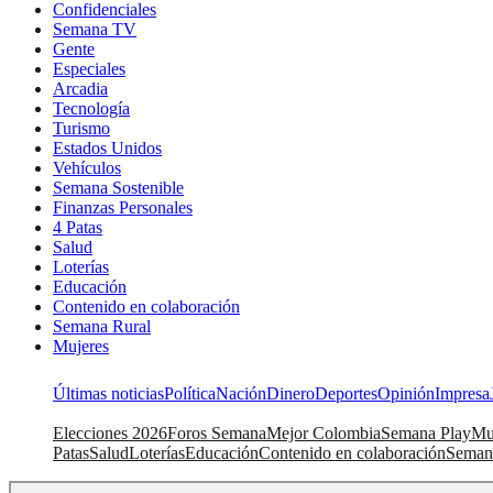
Confidenciales
Semana TV
Gente
Especiales
Arcadia
Tecnología
Turismo
Estados Unidos
Vehículos
Semana Sostenible
Finanzas Personales
4 Patas
Salud
Loterías
Educación
Contenido en colaboración
Semana Rural
Mujeres
Últimas noticias
Política
Nación
Dinero
Deportes
Opinión
Impresa
Elecciones 2026
Foros Semana
Mejor Colombia
Semana Play
Mu
Patas
Salud
Loterías
Educación
Contenido en colaboración
Seman