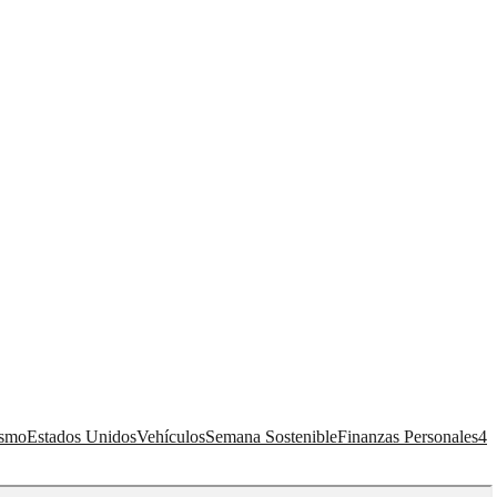
ismo
Estados Unidos
Vehículos
Semana Sostenible
Finanzas Personales
4