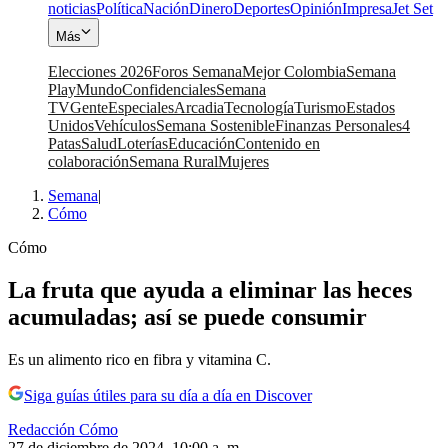
noticias
Política
Nación
Dinero
Deportes
Opinión
Impresa
Jet Set
Más
Elecciones 2026
Foros Semana
Mejor Colombia
Semana
Play
Mundo
Confidenciales
Semana
TV
Gente
Especiales
Arcadia
Tecnología
Turismo
Estados
Unidos
Vehículos
Semana Sostenible
Finanzas Personales
4
Patas
Salud
Loterías
Educación
Contenido en
colaboración
Semana Rural
Mujeres
Semana
|
Cómo
Cómo
La fruta que ayuda a eliminar las heces
acumuladas; así se puede consumir
Es un alimento rico en fibra y vitamina C.
Siga guías útiles para su día a día en Discover
Redacción Cómo
27 de diciembre de 2024, 10:00 a. m.