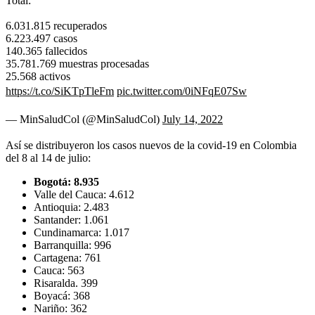
Total:
6.031.815 recuperados
6.223.497 casos
140.365 fallecidos
35.781.769 muestras procesadas
25.568 activos
https://t.co/SiKTpTleFm
pic.twitter.com/0iNFqE07Sw
— MinSaludCol (@MinSaludCol)
July 14, 2022
Así se distribuyeron los casos nuevos de la covid-19 en Colombia
del 8 al 14 de julio:
Bogotá: 8.935
Valle del Cauca: 4.612
Antioquia: 2.483
Santander: 1.061
Cundinamarca: 1.017
Barranquilla: 996
Cartagena: 761
Cauca: 563
Risaralda. 399
Boyacá: 368
Nariño: 362