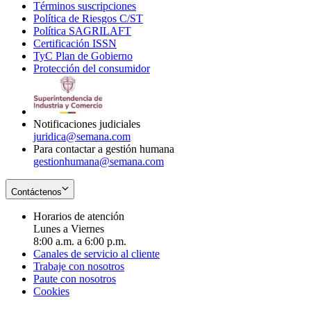
Términos suscripciones
new
Opens
in
Política de Riesgos C/ST
window
in
Opens
new
Política SAGRILAFT
Opens
new
in
window
Certificación ISSN
Opens
in
window
new
TyC Plan de Gobierno
in
new
Opens
window
Protección del consumidor
new
window
in
Opens
window
new
in
window
new
window
Notificaciones judiciales
juridica@semana.com
Para contactar a gestión humana
gestionhumana@semana.com
Contáctenos
Horarios de atención
Lunes a Viernes
8:00 a.m. a 6:00 p.m.
Canales de servicio al cliente
Trabaje con nosotros
Paute con nosotros
Cookies