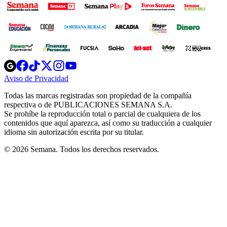
Opens
Opens
Opens
Opens
Opens
in
in
in
in
in
Aviso de Privacidad
Opens
new
new
new
new
new
in
window
window
window
window
window
Todas las marcas registradas son propiedad de la compañía
new
respectiva o de PUBLICACIONES SEMANA S.A.
window
Se prohíbe la reproducción total o parcial de cualquiera de los
contenidos que aquí aparezca, así como su traducción a cualquier
idioma sin autorización escrita por su titular.
© 2026 Semana. Todos los derechos reservados.