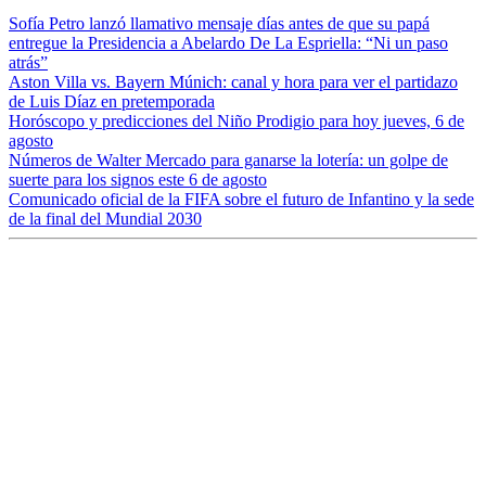
Sofía Petro lanzó llamativo mensaje días antes de que su papá
entregue la Presidencia a Abelardo De La Espriella: “Ni un paso
atrás”
Aston Villa vs. Bayern Múnich: canal y hora para ver el partidazo
de Luis Díaz en pretemporada
Horóscopo y predicciones del Niño Prodigio para hoy jueves, 6 de
agosto
Números de Walter Mercado para ganarse la lotería: un golpe de
suerte para los signos este 6 de agosto
Comunicado oficial de la FIFA sobre el futuro de Infantino y la sede
de la final del Mundial 2030