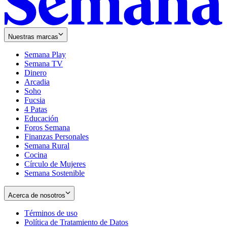
Nuestras marcas
Semana Play
Semana TV
Dinero
Arcadia
Soho
Opens
Fucsia
in
Opens
4 Patas
new
in
Educación
window
new
Foros Semana
window
Finanzas Personales
Semana Rural
Cocina
Círculo de Mujeres
Semana Sostenible
Acerca de nosotros
Términos de uso
Opens
Política de Tratamiento de Datos
in
Opens