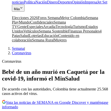
noticias
Política
Nación
Dinero
Deportes
Opinión
Impresa
Jet Set
Más
Elecciones 2026
Foros Semana
Mejor Colombia
Semana
Play
Mundo
Confidenciales
Semana
TV
Gente
Especiales
Arcadia
Tecnología
Turismo
Estados
Unidos
Vehículos
Semana Sostenible
Finanzas Personales
4
Patas
Salud
Loterías
Educación
Contenido en
colaboración
Semana Rural
Mujeres
Semana
|
Coronavirus
Coronavirus
Bebé de un año murió en Caquetá por la
covid-19, informó el MinSalud
De acuerdo con las autoridades, Colombia tiene actualmente 25.568
casos activos del virus.
Siga las noticias de SEMANA en Google Discover y manténgase
informado