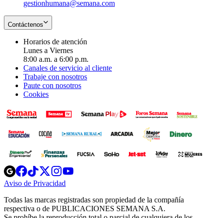
gestionhumana@semana.com
Contáctenos
Horarios de atención
Lunes a Viernes
8:00 a.m. a 6:00 p.m.
Canales de servicio al cliente
Trabaje con nosotros
Paute con nosotros
Cookies
Opens
Opens
Opens
Opens
Opens
in
in
in
in
in
Aviso de Privacidad
Opens
new
new
new
new
new
in
window
window
window
window
window
Todas las marcas registradas son propiedad de la compañía
new
respectiva o de PUBLICACIONES SEMANA S.A.
window
Se prohíbe la reproducción total o parcial de cualquiera de los