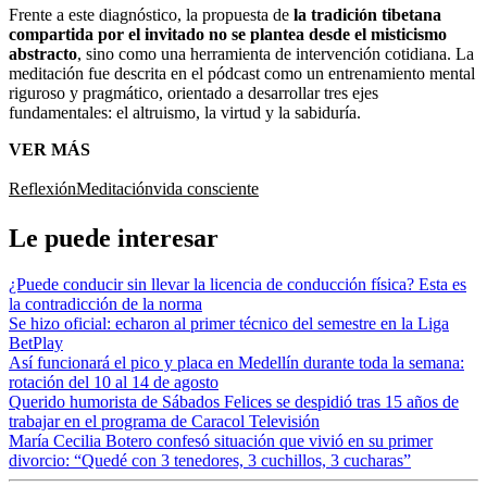
Frente a este diagnóstico, la propuesta de
la tradición tibetana
compartida por el invitado no se plantea desde el misticismo
abstracto
, sino como una herramienta de intervención cotidiana. La
meditación fue descrita en el pódcast como un entrenamiento mental
riguroso y pragmático, orientado a desarrollar tres ejes
fundamentales: el altruismo, la virtud y la sabiduría.
VER MÁS
Reflexión
Meditación
vida consciente
Le puede interesar
¿Puede conducir sin llevar la licencia de conducción física? Esta es
la contradicción de la norma
Se hizo oficial: echaron al primer técnico del semestre en la Liga
BetPlay
Así funcionará el pico y placa en Medellín durante toda la semana:
rotación del 10 al 14 de agosto
Querido humorista de Sábados Felices se despidió tras 15 años de
trabajar en el programa de Caracol Televisión
María Cecilia Botero confesó situación que vivió en su primer
divorcio: “Quedé con 3 tenedores, 3 cuchillos, 3 cucharas”