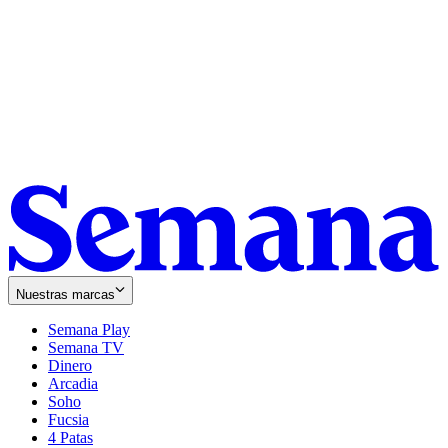
Nuestras marcas
Semana Play
Semana TV
Dinero
Arcadia
Soho
Opens
Fucsia
in
Opens
4 Patas
new
in