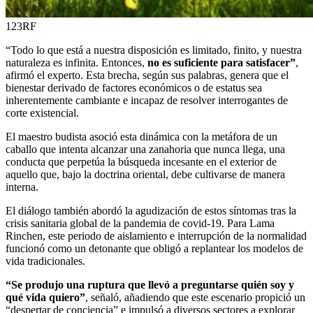
123RF
“Todo lo que está a nuestra disposición es limitado, finito, y nuestra
naturaleza es infinita. Entonces,
no es suficiente para satisfacer”
,
afirmó el experto. Esta brecha, según sus palabras, genera que el
bienestar derivado de factores económicos o de estatus sea
inherentemente cambiante e incapaz de resolver interrogantes de
corte existencial.
El maestro budista asoció esta dinámica con la metáfora de un
caballo que intenta alcanzar una zanahoria que nunca llega, una
conducta que perpetúa la búsqueda incesante en el exterior de
aquello que, bajo la doctrina oriental, debe cultivarse de manera
interna.
El diálogo también abordó la agudización de estos síntomas tras la
crisis sanitaria global de la pandemia de covid-19. Para Lama
Rinchen, este periodo de aislamiento e interrupción de la normalidad
funcionó como un detonante que obligó a replantear los modelos de
vida tradicionales.
“Se produjo una ruptura que llevó a preguntarse quién soy y
qué vida quiero”
, señaló, añadiendo que este escenario propició un
“despertar de conciencia” e impulsó a diversos sectores a explorar