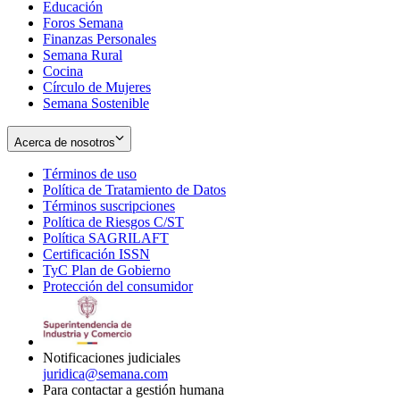
Educación
window
new
Foros Semana
window
Finanzas Personales
Semana Rural
Cocina
Círculo de Mujeres
Semana Sostenible
Acerca de nosotros
Términos de uso
Opens
Política de Tratamiento de Datos
in
Opens
Términos suscripciones
new
Opens
in
Política de Riesgos C/ST
window
in
Opens
new
Política SAGRILAFT
Opens
new
in
window
Certificación ISSN
Opens
in
window
new
TyC Plan de Gobierno
in
new
Opens
window
Protección del consumidor
new
window
in
Opens
window
new
in
window
new
window
Notificaciones judiciales
juridica@semana.com
Para contactar a gestión humana