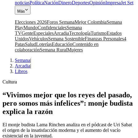
noticias
Política
Nación
Dinero
Deportes
Opinión
Impresa
Jet Set
Más
Elecciones 2026
Foros Semana
Mejor Colombia
Semana
Play
Mundo
Confidenciales
Semana
TV
Gente
Especiales
Arcadia
Tecnología
Turismo
Estados
Unidos
Vehículos
Semana Sostenible
Finanzas Personales
4
Patas
Salud
Loterías
Educación
Contenido en
colaboración
Semana Rural
Mujeres
Semana
|
Arcadia
|
Libros
Cultura
“Vivimos mejor que los reyes del pasado,
pero somos más infelices”: monje budista
explica la razón
El monje budista Lama Rinchen analiza en el pódcast de Uri Sabat
el origen de la insatisfacción moderna y el aumento del vacío
existencial en la juventud.