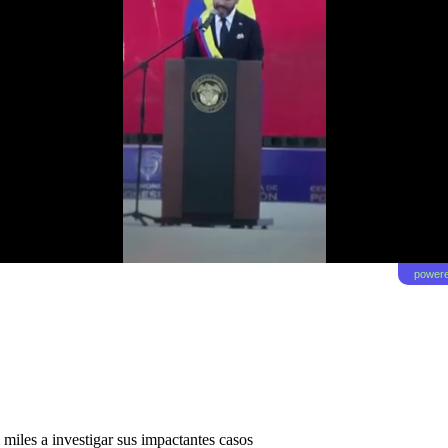
powere
miles a investigar sus impactantes casos