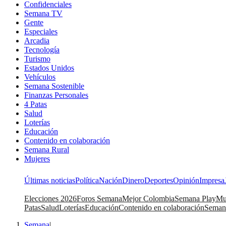
Confidenciales
Semana TV
Gente
Especiales
Arcadia
Tecnología
Turismo
Estados Unidos
Vehículos
Semana Sostenible
Finanzas Personales
4 Patas
Salud
Loterías
Educación
Contenido en colaboración
Semana Rural
Mujeres
Últimas noticias
Política
Nación
Dinero
Deportes
Opinión
Impresa
Elecciones 2026
Foros Semana
Mejor Colombia
Semana Play
Mu
Patas
Salud
Loterías
Educación
Contenido en colaboración
Seman
Semana
|