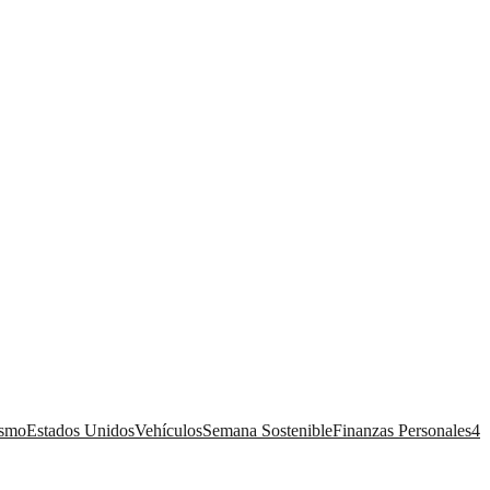
ismo
Estados Unidos
Vehículos
Semana Sostenible
Finanzas Personales
4