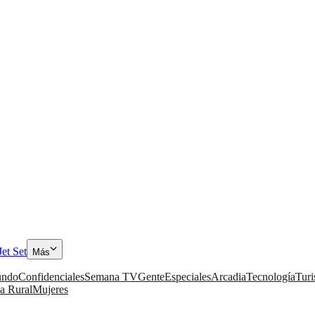
Jet Set
Más
ndo
Confidenciales
Semana TV
Gente
Especiales
Arcadia
Tecnología
Tur
a Rural
Mujeres