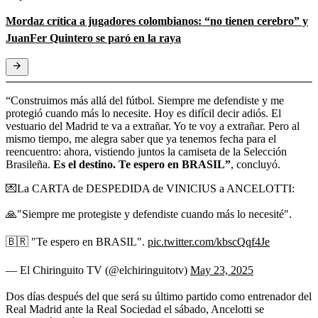
Mordaz crítica a jugadores colombianos: “no tienen cerebro” y
JuanFer Quintero se paró en la raya
“Construimos más allá del fútbol. Siempre me defendiste y me
protegió cuando más lo necesite. Hoy es difícil decir adiós. El
vestuario del Madrid te va a extrañar. Yo te voy a extrañar. Pero al
mismo tiempo, me alegra saber que ya tenemos fecha para el
reencuentro: ahora, vistiendo juntos la camiseta de la Selección
Brasileña.
Es el destino. Te espero en BRASIL”
, concluyó.
💌La CARTA de DESPEDIDA de VINICIUS a ANCELOTTI:
🙏"Siempre me protegiste y defendiste cuando más lo necesité".
🇧🇷 "Te espero en BRASIL".
pic.twitter.com/kbscQqf4Je
— El Chiringuito TV (@elchiringuitotv)
May 23, 2025
Dos días después del que será su último partido como entrenador del
Real Madrid ante la Real Sociedad el sábado, Ancelotti se