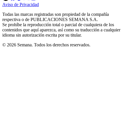
in
in
in
in
in
Aviso de Privacidad
Opens
new
new
new
new
new
in
window
window
window
window
window
Todas las marcas registradas son propiedad de la compañía
new
respectiva o de PUBLICACIONES SEMANA S.A.
window
Se prohíbe la reproducción total o parcial de cualquiera de los
contenidos que aquí aparezca, así como su traducción a cualquier
idioma sin autorización escrita por su titular.
© 2026 Semana. Todos los derechos reservados.