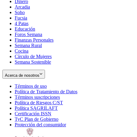
Dinero
Arcadia
Soho
Opens
Fucsia
in
Opens
4 Patas
new
in
Educación
window
new
Foros Semana
window
Finanzas Personales
Semana Rural
Cocina
Círculo de Mujeres
Semana Sostenible
Acerca de nosotros
Términos de uso
Opens
Política de Tratamiento de Datos
in
Opens
Términos suscripciones
new
Opens
in
Política de Riesgos C/ST
window
in
Opens
new
Política SAGRILAFT
Opens
new
in
window
Certificación ISSN
Opens
in
window
new
TyC Plan de Gobierno
in
new
Opens
window
Protección del consumidor
new
window
in
Opens
window
new
in
window
new