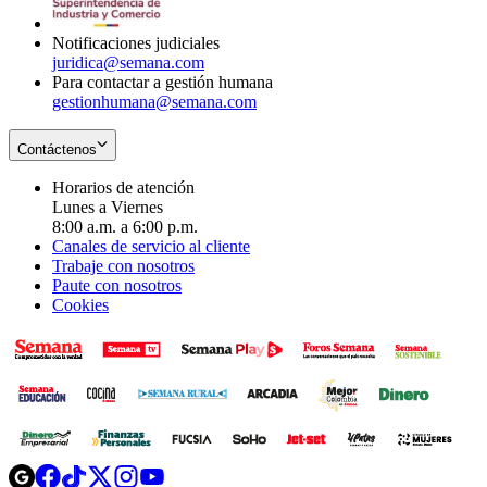
window
Notificaciones judiciales
juridica@semana.com
Para contactar a gestión humana
gestionhumana@semana.com
Contáctenos
Horarios de atención
Lunes a Viernes
8:00 a.m. a 6:00 p.m.
Canales de servicio al cliente
Trabaje con nosotros
Paute con nosotros
Cookies
Opens
Opens
Opens
Opens
Opens