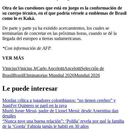
Otra de las cuestiones que está en juego es la conformación de
su cuerpo técnico, en el que podría vérsele a emblemas de Brasil
como lo es Kaká.
De parte y parte ya ha existido acercamientos, los cuales se
terminarían de concretar en las próximas horas, cuando se dé la
llegada del europeo a tierras sudamericanas.
*Con información de AFP.
VER MÁS
Vinicius
Vinicius Jr
Carlo Ancelotti
Ancelotti
Selección de
Brasil
Brasil
Eliminatorias Mundial 2026
Mundial 2026
Le puede interesar
Mordaz crítica a jugadores colombianos: “no tienen cerebro” y
JuanFer Quintero se paró en la raya
Murió Jorge Messi, padre de Lionel Messi: desde Argentina dan
detalles
“Nunca tuve una buena relación”: ‘Polilla’ revela por qué la familia
de la ‘Gorda’ Fabiola jamás le habló en 30 años