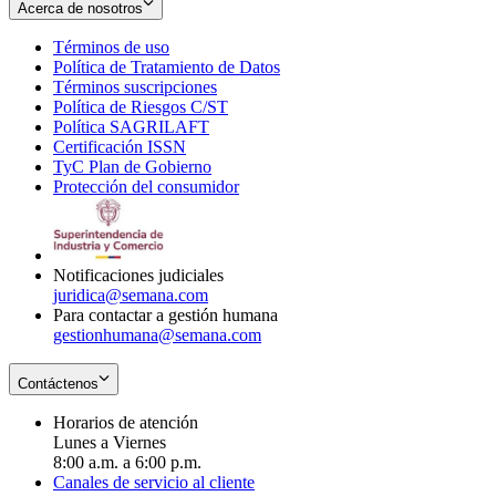
Acerca de nosotros
Términos de uso
Opens
Política de Tratamiento de Datos
in
Opens
Términos suscripciones
new
Opens
in
Política de Riesgos C/ST
window
in
Opens
new
Política SAGRILAFT
Opens
new
in
window
Certificación ISSN
Opens
in
window
new
TyC Plan de Gobierno
in
new
Opens
window
Protección del consumidor
new
window
in
Opens
window
new
in
window
new
window
Notificaciones judiciales
juridica@semana.com
Para contactar a gestión humana
gestionhumana@semana.com
Contáctenos
Horarios de atención
Lunes a Viernes
8:00 a.m. a 6:00 p.m.
Canales de servicio al cliente