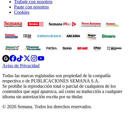
Trabaje con nosotros
Paute con nosotros
Cookies
Opens
Opens
Opens
Opens
Opens
in
in
in
in
in
Aviso de Privacidad
Opens
new
new
new
new
new
in
window
window
window
window
window
Todas las marcas registradas son propiedad de la compañía
new
respectiva o de PUBLICACIONES SEMANA S.A.
window
Se prohíbe la reproducción total o parcial de cualquiera de los
contenidos que aquí aparezca, así como su traducción a cualquier
idioma sin autorización escrita por su titular.
© 2026 Semana. Todos los derechos reservados.