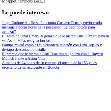
Mbappé
Champions League
Le puede interesar
Jorge Enrique Abello se fue contra Gustavo Petro y envió crudo
mensaje a pocas horas de la posesión: “La peor opción para
avanzar”
El gesto de Unai Emery al golazo que le marcó Luis Díaz en Bayern
vs. Aston Villa: resignación total
Pautips reveló cómo es su verdadera relación con Lina Tejeiro y
destapó desconocido detalle
El premio que le dieron a Luis Díaz tras su golazo con el Bayern
Múnich frente a Aston Villa
A menos de 24 horas de su estreno, el puente de la 153 ya es
escenario de un accidente en Bogotá