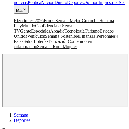
noticias
Política
Nación
Dinero
Deportes
Opinión
Impresa
Jet Set
Más
Elecciones 2026
Foros Semana
Mejor Colombia
Semana
Play
Mundo
Confidenciales
Semana
TV
Gente
Especiales
Arcadia
Tecnología
Turismo
Estados
Unidos
Vehículos
Semana Sostenible
Finanzas Personales
4
Patas
Salud
Loterías
Educación
Contenido en
colaboración
Semana Rural
Mujeres
Semana
|
Deportes