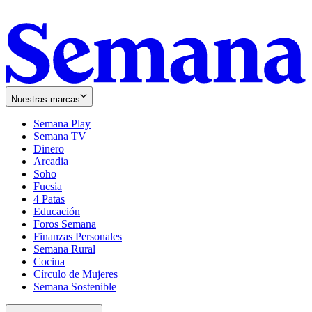
Nuestras marcas
Semana Play
Semana TV
Dinero
Arcadia
Soho
Opens
Fucsia
in
Opens
4 Patas
new
in
Educación
window
new
Foros Semana
window
Finanzas Personales
Semana Rural
Cocina
Círculo de Mujeres
Semana Sostenible