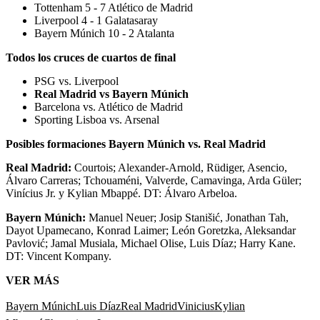
Tottenham 5 - 7 Atlético de Madrid
Liverpool 4 - 1 Galatasaray
Bayern Múnich 10 - 2 Atalanta
Todos los cruces de cuartos de final
PSG vs. Liverpool
Real Madrid vs Bayern Múnich
Barcelona vs. Atlético de Madrid
Sporting Lisboa vs. Arsenal
Posibles formaciones Bayern Múnich vs. Real Madrid
Real Madrid:
Courtois; Alexander-Arnold, Rüdiger, Asencio,
Álvaro Carreras; Tchouaméni, Valverde, Camavinga, Arda Güler;
Vinícius Jr. y Kylian Mbappé. DT: Álvaro Arbeloa.
Bayern Múnich:
Manuel Neuer; Josip Stanišić, Jonathan Tah,
Dayot Upamecano, Konrad Laimer; León Goretzka, Aleksandar
Pavlović; Jamal Musiala, Michael Olise, Luis Díaz; Harry Kane.
DT: Vincent Kompany.
VER MÁS
Bayern Múnich
Luis Díaz
Real Madrid
Vinicius
Kylian