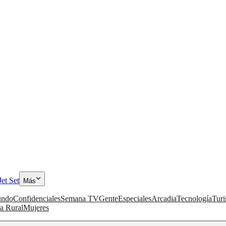
Jet Set
Más
ndo
Confidenciales
Semana TV
Gente
Especiales
Arcadia
Tecnología
Tur
a Rural
Mujeres