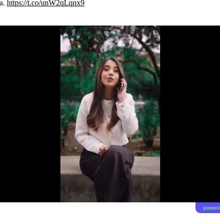
na.
https://t.co/unW2qLqnx9
powere