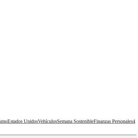
ismo
Estados Unidos
Vehículos
Semana Sostenible
Finanzas Personales
4