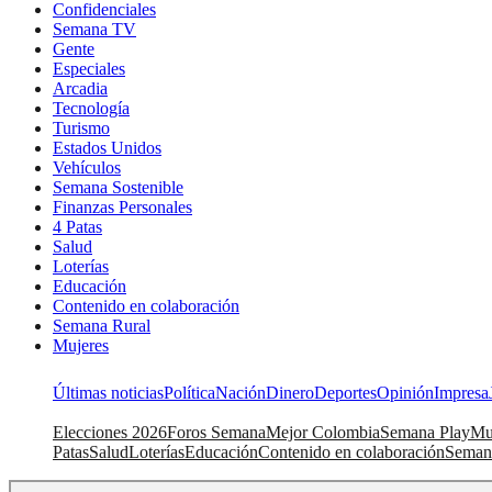
Confidenciales
Semana TV
Gente
Especiales
Arcadia
Tecnología
Turismo
Estados Unidos
Vehículos
Semana Sostenible
Finanzas Personales
4 Patas
Salud
Loterías
Educación
Contenido en colaboración
Semana Rural
Mujeres
Últimas noticias
Política
Nación
Dinero
Deportes
Opinión
Impresa
Elecciones 2026
Foros Semana
Mejor Colombia
Semana Play
Mu
Patas
Salud
Loterías
Educación
Contenido en colaboración
Seman